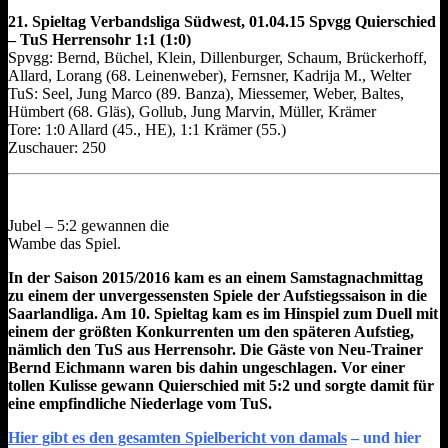
21. Spieltag Verbandsliga Südwest, 01.04.15 Spvgg Quierschied
– TuS Herrensohr 1:1 (1:0)
Spvgg: Bernd, Büchel, Klein, Dillenburger, Schaum, Brückerhoff,
Allard, Lorang (68. Leinenweber), Fernsner, Kadrija M., Welter
TuS: Seel, Jung Marco (89. Banza), Miessemer, Weber, Baltes,
Hümbert (68. Gläs), Gollub, Jung Marvin, Müller, Krämer
Tore: 1:0 Allard (45., HE), 1:1 Krämer (55.)
Zuschauer: 250
Jubel – 5:2 gewannen die
Wambe das Spiel.
In der Saison 2015/2016 kam es an einem Samstagnachmittag
zu einem der unvergessensten Spiele der Aufstiegssaison in die
Saarlandliga. Am 10. Spieltag kam es im Hinspiel zum Duell mit
einem der größten Konkurrenten um den späteren Aufstieg,
nämlich den TuS aus Herrensohr. Die Gäste von Neu-Trainer
Bernd Eichmann waren bis dahin ungeschlagen. Vor einer
tollen Kulisse gewann Quierschied mit 5:2 und sorgte damit für
eine empfindliche Niederlage vom TuS.
Hier gibt es den gesamten Spielbericht von damals
– und hier