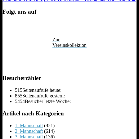
navigation
Folgt uns auf
Zur
Vereinskollektion
Besucherzähler
515
Seitenaufrufe heute:
855
Seitenaufrufe gestern:
5454
Besucher letzte Woche:
Artikel nach Kategorien
1. Mannschaft
(921)
2. Mannschaft
(614)
3. Mannschaft
(136)