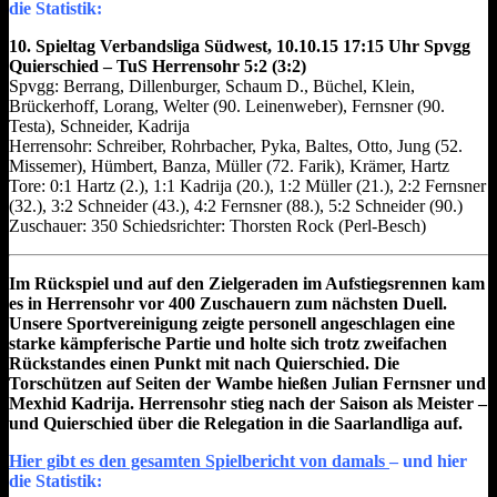
die Statistik:
10. Spieltag Verbandsliga Südwest, 10.10.15 17:15 Uhr Spvgg
Quierschied – TuS Herrensohr 5:2 (3:2)
Spvgg: Berrang, Dillenburger, Schaum D., Büchel, Klein,
Brückerhoff, Lorang, Welter (90. Leinenweber), Fernsner (90.
Testa), Schneider, Kadrija
Herrensohr: Schreiber, Rohrbacher, Pyka, Baltes, Otto, Jung (52.
Missemer), Hümbert, Banza, Müller (72. Farik), Krämer, Hartz
Tore: 0:1 Hartz (2.), 1:1 Kadrija (20.), 1:2 Müller (21.), 2:2 Fernsner
(32.), 3:2 Schneider (43.), 4:2 Fernsner (88.), 5:2 Schneider (90.)
Zuschauer: 350 Schiedsrichter: Thorsten Rock (Perl-Besch)
Im Rückspiel und auf den Zielgeraden im Aufstiegsrennen kam
es in Herrensohr vor 400 Zuschauern zum nächsten Duell.
Unsere Sportvereinigung zeigte personell angeschlagen eine
starke kämpferische Partie und holte sich trotz zweifachen
Rückstandes einen Punkt mit nach Quierschied. Die
Torschützen auf Seiten der Wambe hießen Julian Fernsner und
Mexhid Kadrija. Herrensohr stieg nach der Saison als Meister –
und Quierschied über die Relegation in die Saarlandliga auf.
Hier gibt es den gesamten Spielbericht von damals
– und hier
die Statistik: