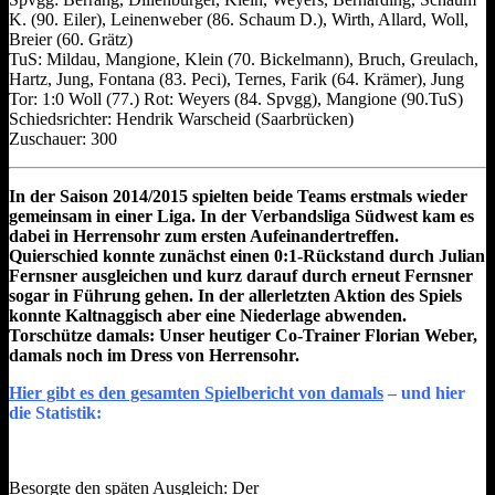
K. (90. Eiler), Leinenweber (86. Schaum D.), Wirth, Allard, Woll,
Breier (60. Grätz)
TuS: Mildau, Mangione, Klein (70. Bickelmann), Bruch, Greulach,
Hartz, Jung, Fontana (83. Peci), Ternes, Farik (64. Krämer), Jung
Tor: 1:0 Woll (77.) Rot: Weyers (84. Spvgg), Mangione (90.TuS)
Schiedsrichter: Hendrik Warscheid (Saarbrücken)
Zuschauer: 300
In der Saison 2014/2015 spielten beide Teams erstmals wieder
gemeinsam in einer Liga. In der Verbandsliga Südwest kam es
dabei in Herrensohr zum ersten Aufeinandertreffen.
Quierschied konnte zunächst einen 0:1-Rückstand durch Julian
Fernsner ausgleichen und kurz darauf durch erneut Fernsner
sogar in Führung gehen. In der allerletzten Aktion des Spiels
konnte Kaltnaggisch aber eine Niederlage abwenden.
Torschütze damals: Unser heutiger Co-Trainer Florian Weber,
damals noch im Dress von Herrensohr.
Hier gibt es den gesamten Spielbericht von damals
– und hier
die Statistik:
Besorgte den späten Ausgleich: Der