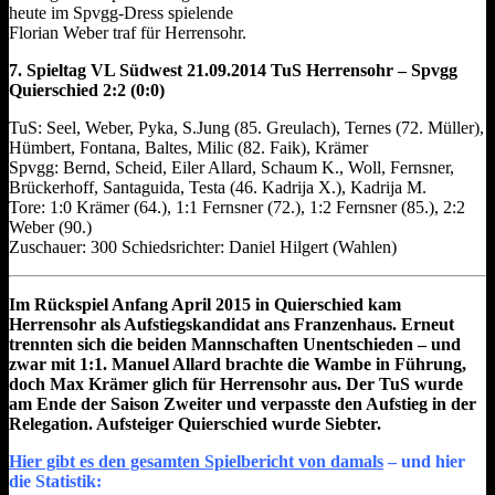
heute im Spvgg-Dress spielende
Florian Weber traf für Herrensohr.
7. Spieltag VL Südwest 21.09.2014 TuS Herrensohr – Spvgg
Quierschied 2:2 (0:0)
TuS: Seel, Weber, Pyka, S.Jung (85. Greulach), Ternes (72. Müller),
Hümbert, Fontana, Baltes, Milic (82. Faik), Krämer
Spvgg: Bernd, Scheid, Eiler Allard, Schaum K., Woll, Fernsner,
Brückerhoff, Santaguida, Testa (46. Kadrija X.), Kadrija M.
Tore: 1:0 Krämer (64.), 1:1 Fernsner (72.), 1:2 Fernsner (85.), 2:2
Weber (90.)
Zuschauer: 300 Schiedsrichter: Daniel Hilgert (Wahlen)
Im Rückspiel Anfang April 2015 in Quierschied kam
Herrensohr als Aufstiegskandidat ans Franzenhaus. Erneut
trennten sich die beiden Mannschaften Unentschieden – und
zwar mit 1:1. Manuel Allard brachte die Wambe in Führung,
doch Max Krämer glich für Herrensohr aus. Der TuS wurde
am Ende der Saison Zweiter und verpasste den Aufstieg in der
Relegation. Aufsteiger Quierschied wurde Siebter.
Hier gibt es den gesamten Spielbericht von damals
– und hier
die Statistik: