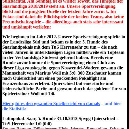
Sulzbachtal. Am Sonntag ist es wieder soweit, das Hinspiel der
–
Saarlandliga 2018/2019 steht an. Unsere Sportvereinigung
Die
blickt auf die jüngsten Duelle der letzten Jahre zurück. Im
Duelle
Fokus sind dabei die Pflichtspiele der beiden Teams, also keine
der
Freundschaftsspiele – die allerdings auch stets sehr interessant
letzten
und umkämpft verliefen:
Jahre
im
Wir beginnen im Jahr 2012. Unsere Sportvereinigung spielte in
Überblick
der Landesliga Süd und bekam es in der 5. Runde des
Saarlandpokals mit dem TuS Herrensohr zu tun – die nach
vielen Jahren in unterklassigen Ligen mittlerweile ein Topteam
in der Verbandsliga Südwest geformt haben. Bereits eine
Runde zuvor konnte die Sportvereinigung einen Club aus
dieser Liga rauskegeln,
gegen Noswendel-Wadern
gewann die
Mannschaft von Markus Woll mit 5:0. 300 Zuschauer kamen
nach Quierschied um einen packenden Pokalfight am
Franzenhaus zu erleben. Quierschied bot eine starke und
leidenschaftliche Partie und gewann durch das goldene Tor von
Spielertrainer Woll mit 1:0.
Hier gibt es den gesamten Spielbericht von damals
– und hier
die Statistik:
Lottopokal- Saar, 5. Runde 31.10.2012 Spvgg Quierschied –
TuS Herrensohr 1:0 (0:0)
Spvgg: Berrang, Dillenburger, Klein, Weyers, Bernarding, Schaum