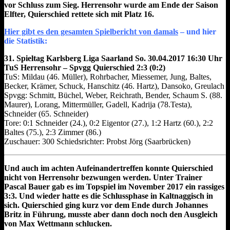
vor Schluss zum Sieg. Herrensohr wurde am Ende der Saison
Elfter, Quierschied rettete sich mit Platz 16.
Hier gibt es den gesamten Spielbericht von damals
– und hier
die Statistik:
31. Spieltag Karlsberg Liga Saarland So. 30.04.2017 16:30 Uhr
TuS Herrensohr – Spvgg Quierschied 2:3 (0:2)
TuS: Mildau (46. Müller), Rohrbacher, Miessemer, Jung, Baltes,
Becker, Krämer, Schuck, Hanschitz (46. Hartz), Dansoko, Greulach
Spvgg: Schmitt, Büchel, Weber, Reichrath, Bender, Schaum S. (88.
Maurer), Lorang, Mittermüller, Gadell, Kadrija (78.Testa),
Schneider (65. Schneider)
Tore: 0:1 Schneider (24.), 0:2 Eigentor (27.), 1:2 Hartz (60.), 2:2
Baltes (75.), 2:3 Zimmer (86.)
Zuschauer: 300 Schiedsrichter: Probst Jörg (Saarbrücken)
Und auch im achten Aufeinandertreffen konnte Quierschied
nicht von Herrensohr bezwungen werden. Unter Trainer
Pascal Bauer gab es im Topspiel im November 2017 ein rassiges
3:3. Und wieder hatte es die Schlussphase in Kaltnaggisch in
sich. Quierschied ging kurz vor dem Ende durch Johannes
Britz in Führung, musste aber dann doch noch den Ausgleich
von Max Wettmann schlucken.