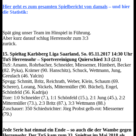
Hier geht es zum gesamten Spielbericht von damals
– und hier
die Statistik:
Spät ging unser Team im Hinspiel in Führung.
Aber kurz darauf schlug Herrensohr zum 3:3
zurück.
15. Spieltag Karlsberg Liga Saarland, So. 05.11.2017 14:30 Uhr
TuS Herrensohr – Sportvereinigung Quierschied 3:3 (2:1)
TuS: Amann, Rohrbacher, Schneider, Miessemer, Hümbert, Becker
(82. Pyka), Krämer (90. Hanschitz), Schuck, Wettmann, Jung,
Greulach (46. Yalcin)
Spvgg: Schmitt, Britz, Reichrath, Weber, Klein, Schaum (69.
Scherer), Lorang, Nickels, Mittermüller (90. Büchel), Engel,
Schönfeld (56. Kadrija)
Tore: 1:0 Schneider (7.), 1:1 Schönfeld (15.), 2:1 Jung (45.), 2:2
Mittermüller (73.), 2:3 Britz (87.), 3:3 Wettmann (88.)
Zuschauer: 350 Schiedsrichter: Jörg Probst gelb-rot: Miessemer
(79.)
Jede Serie hat einmal ein Ende – so auch die der Wambe gegen
Herrensohr. Der TuS kam zum 33. Spieltag im Mai 2018 als