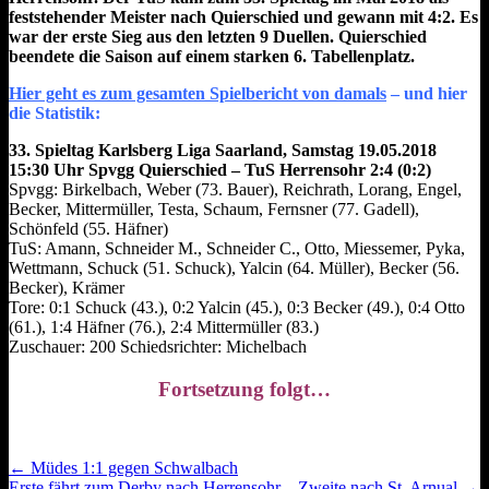
feststehender Meister nach Quierschied und gewann mit 4:2. Es
war der erste Sieg aus den letzten 9 Duellen. Quierschied
beendete die Saison auf einem starken 6. Tabellenplatz.
Hier geht es zum gesamten Spielbericht von damals
– und hier
die Statistik:
33. Spieltag Karlsberg Liga Saarland, Samstag 19.05.2018
15:30 Uhr Spvgg Quierschied – TuS Herrensohr 2:4 (0:2)
Spvgg: Birkelbach, Weber (73. Bauer), Reichrath, Lorang, Engel,
Becker, Mittermüller, Testa, Schaum, Fernsner (77. Gadell),
Schönfeld (55. Häfner)
TuS: Amann, Schneider M., Schneider C., Otto, Miessemer, Pyka,
Wettmann, Schuck (51. Schuck), Yalcin (64. Müller), Becker (56.
Becker), Krämer
Tore: 0:1 Schuck (43.), 0:2 Yalcin (45.), 0:3 Becker (49.), 0:4 Otto
(61.), 1:4 Häfner (76.), 2:4 Mittermüller (83.)
Zuschauer: 200 Schiedsrichter: Michelbach
Fortsetzung folgt…
Post
← Müdes 1:1 gegen Schwalbach
Erste fährt zum Derby nach Herrensohr – Zweite nach St. Arnual →