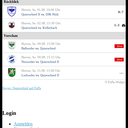
Rückblick
Herren, Sa. 01.08. 16:00 Uhr
0:7
Quierschied II
vs.
DJK Püttl.
Herren, So. 02.08. 15:30 Uhr
1:3
Quierschied
vs.
Köllerbach
Vorschau
Herren, So. 09.08. 15:00 Uhr
live
Ballweiler
vs.
Quierschied
Herren, So. 09.08. 15:15 Uhr
live
Neuweiler
vs.
Quierschied II
Herren, Sa. 15.08. 15:00 Uhr
-:-
Ludweiler
vs.
Quierschied II
© FuPa-Widget
Spvgg. Quierschied auf FuPa
Login
Anmelden