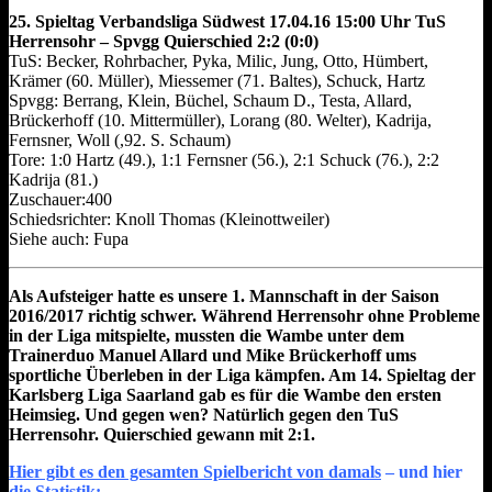
25. Spieltag Verbandsliga Südwest 17.04.16 15:00 Uhr TuS
Herrensohr – Spvgg Quierschied 2:2 (0:0)
TuS: Becker, Rohrbacher, Pyka, Milic, Jung, Otto, Hümbert,
Krämer (60. Müller), Miessemer (71. Baltes), Schuck, Hartz
Spvgg: Berrang, Klein, Büchel, Schaum D., Testa, Allard,
Brückerhoff (10. Mittermüller), Lorang (80. Welter), Kadrija,
Fernsner, Woll (,92. S. Schaum)
Tore: 1:0 Hartz (49.), 1:1 Fernsner (56.), 2:1 Schuck (76.), 2:2
Kadrija (81.)
Zuschauer:400
Schiedsrichter: Knoll Thomas (Kleinottweiler)
Siehe auch: Fupa
Als Aufsteiger hatte es unsere 1. Mannschaft in der Saison
2016/2017 richtig schwer. Während Herrensohr ohne Probleme
in der Liga mitspielte, mussten die Wambe unter dem
Trainerduo Manuel Allard und Mike Brückerhoff ums
sportliche Überleben in der Liga kämpfen. Am 14. Spieltag der
Karlsberg Liga Saarland gab es für die Wambe den ersten
Heimsieg. Und gegen wen? Natürlich gegen den TuS
Herrensohr. Quierschied gewann mit 2:1.
Hier gibt es den gesamten Spielbericht von damals
– und hier
die Statistik: