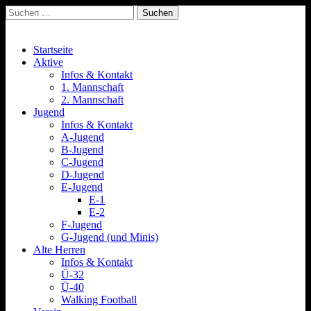
Suchen
nach:
Spvgg. Quierschied
Offizielle Internetpräsenz
Main
Skip
Startseite
to
Aktive
menu
content
Infos & Kontakt
1. Mannschaft
2. Mannschaft
Jugend
Infos & Kontakt
A-Jugend
B-Jugend
C-Jugend
D-Jugend
E-Jugend
E-1
E-2
F-Jugend
G-Jugend (und Minis)
Alte Herren
Infos & Kontakt
Ü-32
Ü-40
Walking Football