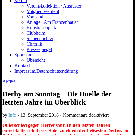
Verein
Vereinskollektion / Ausrüster
Mitglied werden!
Vorstand
Anlage „Am Franzenhaus“
Kunstrasenplatz
Clubheim
Schiedsrichter
Chronik
Pressespiegel
Sponsoren
Übersicht
Kontakt
Impressum/Datenschutzerklärung
Aktive
Derby am Sonntag – Die Duelle der
letzten Jahre im Überblick
für
by
Info
•
13. September 2018
•
Kommentare deaktiviert
Derby
Quierschied gegen Herrensohr. In den letzten Jahren
am
entwickelte sich dieses Spiel zu einem der heißesten Derbys im
Sonntag