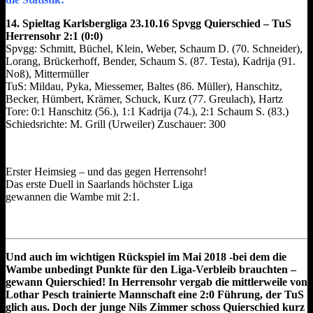
14. Spieltag Karlsbergliga 23.10.16 Spvgg Quierschied – TuS
Herrensohr 2:1 (0:0)
Spvgg: Schmitt, Büchel, Klein, Weber, Schaum D. (70. Schneider),
Lorang, Brückerhoff, Bender, Schaum S. (87. Testa), Kadrija (91.
Noß), Mittermüller
TuS: Mildau, Pyka, Miessemer, Baltes (86. Müller), Hanschitz,
Becker, Hümbert, Krämer, Schuck, Kurz (77. Greulach), Hartz
Tore: 0:1 Hanschitz (56.), 1:1 Kadrija (74.), 2:1 Schaum S. (83.)
Schiedsrichte: M. Grill (Urweiler) Zuschauer: 300
Erster Heimsieg – und das gegen Herrensohr!
Das erste Duell in Saarlands höchster Liga
gewannen die Wambe mit 2:1.
Und auch im wichtigen Rückspiel im Mai 2018 -bei dem die
Wambe unbedingt Punkte für den Liga-Verbleib brauchten –
gewann Quierschied! In Herrensohr vergab die mittlerweile von
Lothar Pesch trainierte Mannschaft eine 2:0 Führung, der TuS
glich aus. Doch der junge Nils Zimmer schoss Quierschied kurz