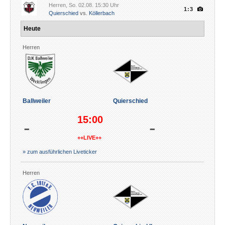
Herren, So. 02.08. 15:30 Uhr
1:3
Quierschied
vs.
Köllerbach
Heute
Herren
Ballweiler
Quierschied
15:00
-
-
++LIVE++
» zum ausführlichen Liveticker
Herren