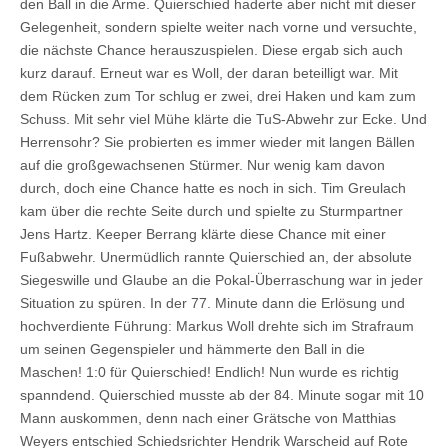
den Ball in die Arme. Quierschied haderte aber nicht mit dieser
Gelegenheit, sondern spielte weiter nach vorne und versuchte,
die nächste Chance herauszuspielen. Diese ergab sich auch
kurz darauf. Erneut war es Woll, der daran beteilligt war. Mit
dem Rücken zum Tor schlug er zwei, drei Haken und kam zum
Schuss. Mit sehr viel Mühe klärte die TuS-Abwehr zur Ecke. Und
Herrensohr? Sie probierten es immer wieder mit langen Bällen
auf die großgewachsenen Stürmer. Nur wenig kam davon
durch, doch eine Chance hatte es noch in sich. Tim Greulach
kam über die rechte Seite durch und spielte zu Sturmpartner
Jens Hartz. Keeper Berrang klärte diese Chance mit einer
Fußabwehr. Unermüdlich rannte Quierschied an, der absolute
Siegeswille und Glaube an die Pokal-Überraschung war in jeder
Situation zu spüren. In der 77. Minute dann die Erlösung und
hochverdiente Führung: Markus Woll drehte sich im Strafraum
um seinen Gegenspieler und hämmerte den Ball in die
Maschen! 1:0 für Quierschied! Endlich! Nun wurde es richtig
spanndend. Quierschied musste ab der 84. Minute sogar mit 10
Mann auskommen, denn nach einer Grätsche von Matthias
Weyers entschied Schiedsrichter Hendrik Warscheid auf Rote