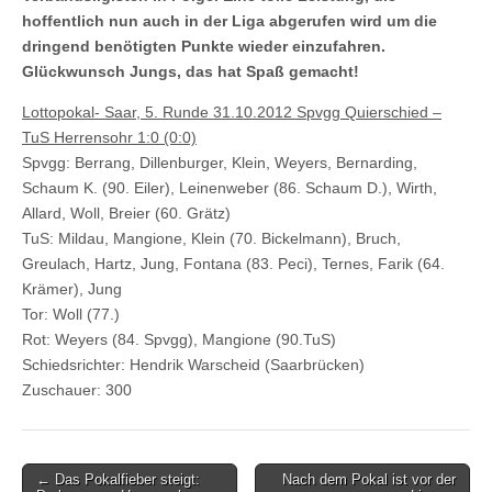
hoffentlich nun auch in der Liga abgerufen wird um die
dringend benötigten Punkte wieder einzufahren.
Glückwunsch Jungs, das hat Spaß gemacht!
Lottopokal- Saar, 5. Runde 31.10.2012 Spvgg Quierschied –
TuS Herrensohr 1:0 (0:0)
Spvgg: Berrang, Dillenburger, Klein, Weyers, Bernarding,
Schaum K. (90. Eiler), Leinenweber (86. Schaum D.), Wirth,
Allard, Woll, Breier (60. Grätz)
TuS: Mildau, Mangione, Klein (70. Bickelmann), Bruch,
Greulach, Hartz, Jung, Fontana (83. Peci), Ternes, Farik (64.
Krämer), Jung
Tor: Woll (77.)
Rot: Weyers (84. Spvgg), Mangione (90.TuS)
Schiedsrichter: Hendrik Warscheid (Saarbrücken)
Zuschauer: 300
Post
← Das Pokalfieber steigt:
Nach dem Pokal ist vor der