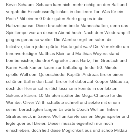
Kevin Schaum. Schaum kam nicht mehr richtig an den Ball und
vergab die Einschussmöglichkeit in das leere Tor. Was für ein
Pech ! Mit einem 0:0 der guten Sorte ging es in die
Halbzeitpause. Diese brauchten beide Mannschaften, denn das
Spieltempo war an diesem Abend hoch. Nach dem Wiederanpfiff
ging es genau so weiter. Die Wambe ergriffen sofort die
Initiative, denn jeder spürte: Heute geht was! Die Viererkette um
Innenverteidiger Matthias Klein und Matthias Weyers stand
bombensicher, die drei Angreifer Jens Hartz, Tim Greulach und
Karim Farik kamen kaum zur Entfaltung. In der 50. Minute
spielte Woll dem Quierschieder Kapitän Andreas Breier einen
schönen Ball in den Lauf. Breier lief dabei auf Keeper Mildau zu,
doch der Herrensohrer Schlussmann konnte in der letzten
Sekunde klären. 10 Minuten später die Mega-Chance für die
Wambe: Oliver Wirth schaltete schnell und setzte mit einem
seiner berüchtigten langen Einwürfe Coach Woll am linken
Strafraumeck in Szene. Woll umkurvte seinen Gegenspieler und
legte quer auf Breier. Dieser musste eigentlich nur noch
einschieben, doch ließ diese Möglichkeit aus und schob Mildau