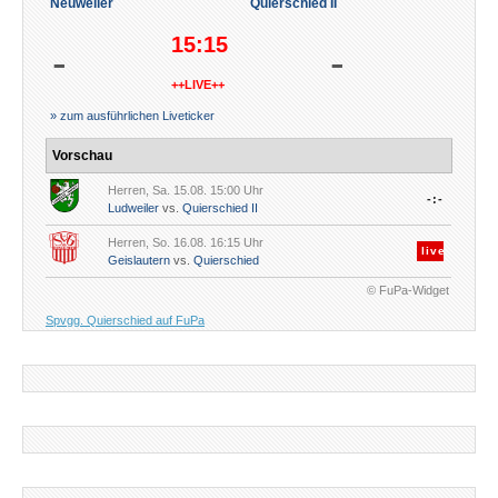
Neuweiler
Quierschied II
15:15
-
-
++LIVE++
» zum ausführlichen Liveticker
Vorschau
Herren, Sa. 15.08. 15:00 Uhr
-:-
Ludweiler
vs.
Quierschied II
Herren, So. 16.08. 16:15 Uhr
live
Geislautern
vs.
Quierschied
© FuPa-Widget
Spvgg. Quierschied auf FuPa