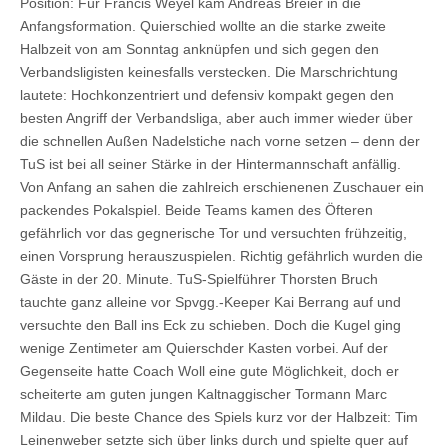
Position: Für Francis Weyel kam Andreas Breier in die
Anfangsformation. Quierschied wollte an die starke zweite
Halbzeit von am Sonntag anknüpfen und sich gegen den
Verbandsligisten keinesfalls verstecken. Die Marschrichtung
lautete: Hochkonzentriert und defensiv kompakt gegen den
besten Angriff der Verbandsliga, aber auch immer wieder über
die schnellen Außen Nadelstiche nach vorne setzen – denn der
TuS ist bei all seiner Stärke in der Hintermannschaft anfällig.
Von Anfang an sahen die zahlreich erschienenen Zuschauer ein
packendes Pokalspiel. Beide Teams kamen des Öfteren
gefährlich vor das gegnerische Tor und versuchten frühzeitig,
einen Vorsprung herauszuspielen. Richtig gefährlich wurden die
Gäste in der 20. Minute. TuS-Spielführer Thorsten Bruch
tauchte ganz alleine vor Spvgg.-Keeper Kai Berrang auf und
versuchte den Ball ins Eck zu schieben. Doch die Kugel ging
wenige Zentimeter am Quierschder Kasten vorbei. Auf der
Gegenseite hatte Coach Woll eine gute Möglichkeit, doch er
scheiterte am guten jungen Kaltnaggischer Tormann Marc
Mildau. Die beste Chance des Spiels kurz vor der Halbzeit: Tim
Leinenweber setzte sich über links durch und spielte quer auf