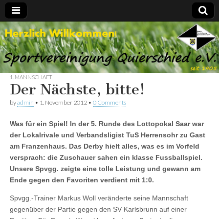
Spvgg.
Offizielle
Internetpräsenz
Quierschied
1. MANNSCHAFT
Der Nächste, bitte!
by
admin
•
1. November 2012
•
0 Comments
Was für ein Spiel! In der 5. Runde des Lottopokal Saar war
der Lokalrivale und Verbandsligist TuS Herrensohr zu Gast
am Franzenhaus. Das Derby hielt alles, was es im Vorfeld
versprach: die Zuschauer sahen ein klasse Fussballspiel.
Unsere Spvgg. zeigte eine tolle Leistung und gewann am
Ende gegen den Favoriten verdient mit 1:0.
Spvgg.-Trainer Markus Woll veränderte seine Mannschaft
gegenüber der Partie gegen den SV Karlsbrunn auf einer