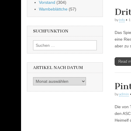
Vorstand
(304)
Wambeblättche
(57)
Dri
by
Info
•
1
SUCHFUNKTION
Das Spie
eine Rie
Suchen
aber zu 
nach:
Read 
ARTIKEL NACH DATUM
Artikel
Pin
nach
Datum
by
admin
Die von 
den ASC 
Heimelf 