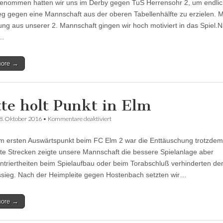
genommen hatten wir uns im Derby gegen TuS Herrensohr 2, um endlic
Remis
im
eg gegen eine Mannschaft aus der oberen Tabellenhälfte zu erzielen. M
Derby
ung aus unserer 2. Mannschaft gingen wir hoch motiviert in das Spiel.
2…
more →
tte holt Punkt in Elm
für
8. Oktober 2016
•
Kommentare deaktiviert
Dritte
holt
 ersten Auswärtspunkt beim FC Elm 2 war die Enttäuschung trotzdem
Punkt
in
te Strecken zeigte unsere Mannschaft die bessere Spielanlage aber
Elm
triertheiten beim Spielaufbau oder beim Torabschluß verhinderten de
sieg. Nach der Heimpleite gegen Hostenbach setzten wir…
more →