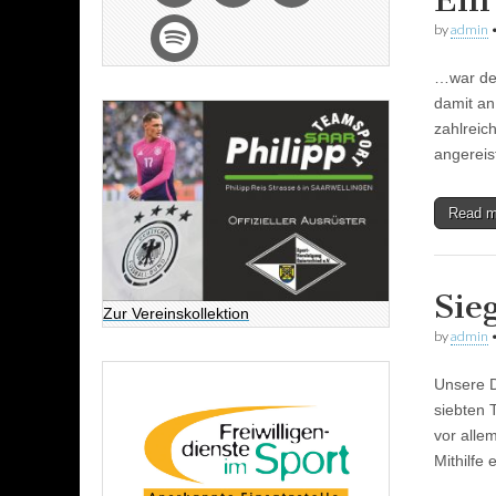
Ein
by
admin
…war der
damit an
zahlreic
angereis
Read 
Sie
Zur Vereinskollektion
by
admin
Unsere D
siebten 
vor alle
Mithilfe