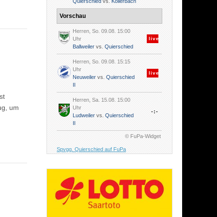
Quierschied
vs.
Köllerbach
Vorschau
Herren, So. 09.08. 15:00
Uhr
live
Ballweiler
vs.
Quierschied
Herren, So. 09.08. 15:15
Uhr
live
Neuweiler
vs.
Quierschied
II
st
Herren, Sa. 15.08. 15:00
ug, um
Uhr
-:-
Ludweiler
vs.
Quierschied
II
© FuPa-Widget
Spvgg. Quierschied auf FuPa