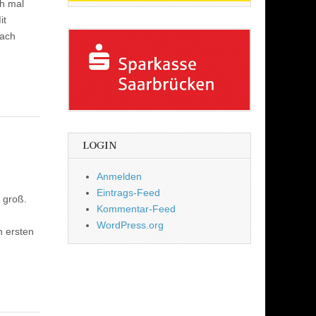
h mal
it
Nach
LOGIN
Anmelden
Eintrags-Feed
 groß.
Kommentar-Feed
WordPress.org
n ersten