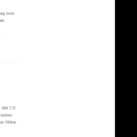
stag zum
mas
s…
 Mit 7:0
rücken
ser Höhe