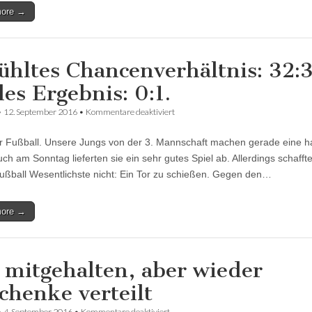
more →
ühltes Chancenverhältnis: 32:3
les Ergebnis: 0:1.
für
•
12. September 2016
•
Kommentare deaktiviert
Gefühltes
Chancenverhältnis:
er Fußball. Unsere Jungs von der 3. Mannschaft machen gerade eine ha
32:3.
Reales
ch am Sonntag lieferten sie ein sehr gutes Spiel ab. Allerdings schaffte
Ergebnis:
ußball Wesentlichste nicht: Ein Tor zu schießen. Gegen den…
0:1.
more →
 mitgehalten, aber wieder
chenke verteilt
für
•
4. September 2016
•
Kommentare deaktiviert