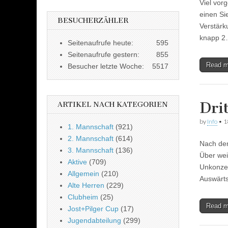
Viel vor
einen Si
BESUCHERZÄHLER
Verstärk
knapp 
Seitenaufrufe heute:
595
Seitenaufrufe gestern:
855
Read 
Besucher letzte Woche:
5517
Dri
ARTIKEL NACH KATEGORIEN
by
Info
•
1
1. Mannschaft
(921)
2. Mannschaft
(614)
Nach dem
3. Mannschaft
(136)
Über wei
Aktive
(709)
Unkonzen
Allgemein
(210)
Auswärts
Alte Herren
(229)
Clubheim
(25)
Read 
Jost+Pilger Cup
(17)
Jugendabteilung
(299)