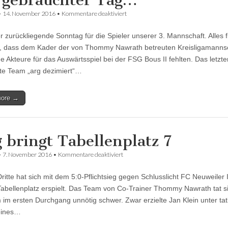
 gebrauchter Tag…
für
•
14. November 2016
•
Kommentare deaktiviert
Ein
gebrauchter
 zurückliegende Sonntag für die Spieler unserer 3. Mannschaft. Alles f
Tag…
, dass dem Kader der von Thommy Nawrath betreuten Kreisligamanns
he Akteure für das Auswärtsspiel bei der FSG Bous II fehlten. Das letzte
te Team „arg dezimiert“…
more →
g bringt Tabellenplatz 7
für
•
7. November 2016
•
Kommentare deaktiviert
Sieg
bringt
ritte hat sich mit dem 5:0-Pflichtsieg gegen Schlusslicht FC Neuweiler 
Tabellenplatz
7
Tabellenplatz erspielt. Das Team von Co-Trainer Thommy Nawrath tat s
m im ersten Durchgang unnötig schwer. Zwar erzielte Jan Klein unter tat
 eines…