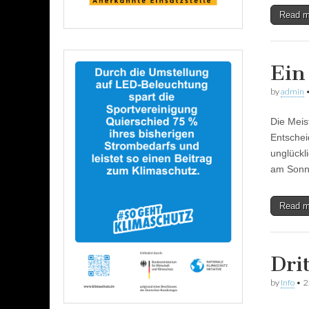
Read 
Ein
by
admin
Die Meis
Entschei
unglückl
am Sonn
Read 
Dri
by
Info
•
2