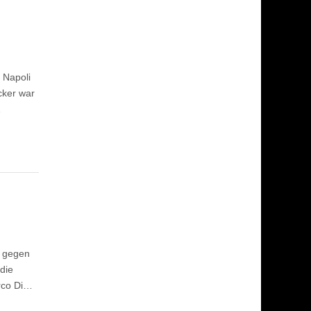
 Napoli
cker war
…
g gegen
die
arco Di…