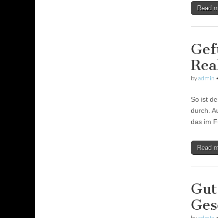
Read 
Gef
Rea
by
admin
So ist d
durch. Au
das im F
Read 
Gut
Ges
by
admin