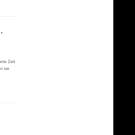
.
rte Zeit
n sie