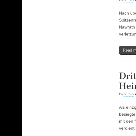
Nach übe
Spitzenr
Nawrath 
verletzu
Read 
Dri
Hei
by
admin
Als einz
besiegt
mit den 
verdient