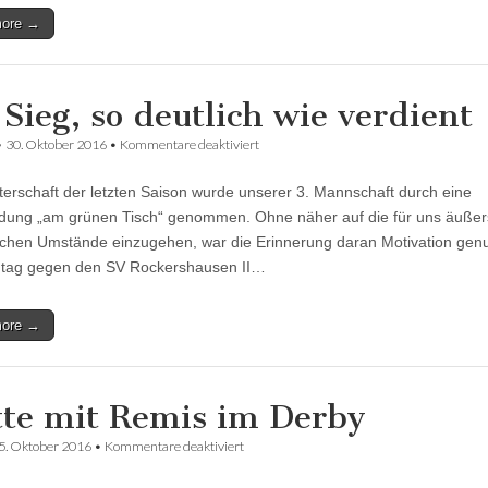
more →
 Sieg, so deutlich wie verdient
für
•
30. Oktober 2016
•
Kommentare deaktiviert
Ein
Sieg,
terschaft der letzten Saison wurde unserer 3. Mannschaft durch eine
so
deutlich
dung „am grünen Tisch“ genommen. Ohne näher auf die für uns äußer
wie
ichen Umstände einzugehen, war die Erinnerung daran Motivation gen
verdient
tag gegen den SV Rockershausen II…
more →
tte mit Remis im Derby
für
5. Oktober 2016
•
Kommentare deaktiviert
Dritte
mit