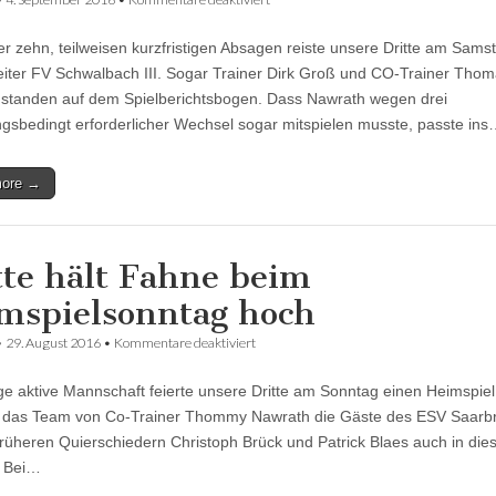
Gut
mitgehalten,
r zehn, teilweisen kurzfristigen Absagen reiste unsere Dritte am Sam
aber
wieder
eiter FV Schwalbach III. Sogar Trainer Dirk Groß und CO-Trainer Tho
Geschenke
standen auf dem Spielberichtsbogen. Dass Nawrath wegen drei
verteilt
ngsbedingt erforderlicher Wechsel sogar mitspielen musste, passte in
more →
tte hält Fahne beim
mspielsonntag hoch
für
•
29. August 2016
•
Kommentare deaktiviert
Dritte
hält
ige aktive Mannschaft feierte unsere Dritte am Sonntag einen Heimspiel.
Fahne
beim
e das Team von Co-Trainer Thommy Nawrath die Gäste des ESV Saarb
Heimspielsonntag
früheren Quierschiedern Christoph Brück und Patrick Blaes auch in die
hoch
. Bei…