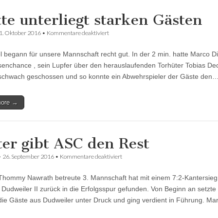
tte unterliegt starken Gästen
für
1. Oktober 2016
•
Kommentare deaktiviert
Dritte
unterliegt
l begann für unsere Mannschaft recht gut. In der 2 min. hatte Marco Di
starken
Gästen
senchance , sein Lupfer über den herauslaufenden Torhüter Tobias De
schwach geschossen und so konnte ein Abwehrspieler der Gäste den
more →
ter gibt ASC den Rest
für
•
26. September 2016
•
Kommentare deaktiviert
Pinter
gibt
Thommy Nawrath betreute 3. Mannschaft hat mit einem 7:2-Kantersie
ASC
den
Dudweiler II zurück in die Erfolgsspur gefunden. Von Beginn an setzte 
Rest
die Gäste aus Dudweiler unter Druck und ging verdient in Führung. M