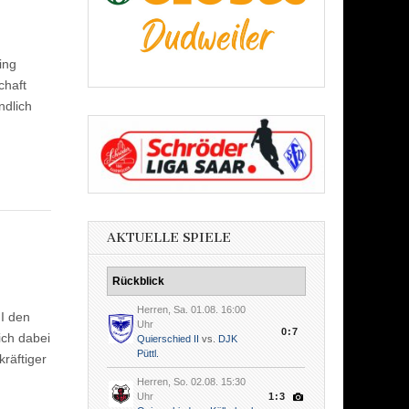
ing
chaft
ndlich
AKTUELLE SPIELE
Rückblick
Herren, Sa. 01.08. 16:00
II den
Uhr
0:7
ich dabei
Quierschied II
vs.
DJK
Püttl.
kräftiger
Herren, So. 02.08. 15:30
Uhr
1:3