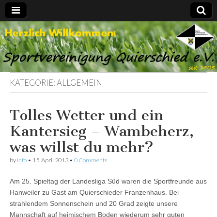
Spvgg.
Offizielle
Internetpräsenz
Quierschied
KATEGORIE:
ALLGEMEIN
Tolles Wetter und ein
Kantersieg – Wambeherz,
was willst du mehr?
by
Info
•
15. April 2013
•
0 Comments
Am 25. Spieltag der Landesliga Süd waren die Sportfreunde aus
Hanweiler zu Gast am Quierschieder Franzenhaus. Bei
strahlendem Sonnenschein und 20 Grad zeigte unsere
Mannschaft auf heimischem Boden wiederum sehr guten