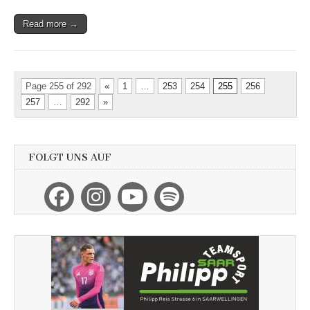
Read more →
Page 255 of 292
«
1
…
253
254
255
256
257
…
292
»
FOLGT UNS AUF