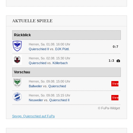
AKTUELLE SPIELE
Rückblick
Herren, Sa. 01.08. 16:00 Uhr
0:7
Quierschied II
vs.
DJK Püttl.
Herren, So. 02.08. 15:30 Uhr
1:3
Quierschied
vs.
Köllerbach
Vorschau
Herren, So. 09.08. 15:00 Uhr
live
Ballweiler
vs.
Quierschied
Herren, So. 09.08. 15:15 Uhr
live
Neuweiler
vs.
Quierschied II
© FuPa-Widget
Spvgg. Quierschied auf FuPa