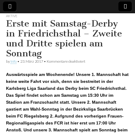
AKTIVE
Erste mit Samstag-Derby
Spvgg.
Offizielle
Internetpräsenz
in Friedrichsthal – Zweite
Quierschied
und Dritte spielen am
Sonntag
für
by
Info
•
23. März 2017
•
Kommentare deaktiviert
Erste
mit
Auswärtsspiele am Wochenende! Unsere 1. Mannschaft hat
Samstag-
Derby
keine weite Fahrt vor sich, denn sie bestreitet in der
in
Karlsberg Liga Saarland das Derby beim SC Friedrichsthal.
Friedrichsthal
–
Das Spiel findet schon am Samstag um 15:30 Uhr im
Zweite
Stadion am Franzschacht statt. Unsere 2. Mannschaft
und
gastiert am Wahl-Sonntag in der Bezirksliga Saarbrücken
Dritte
spielen
beim FC Riegelsberg 2. Aufgrund des vorherigen Frauen-
am
Regionalligaspiels des FCR ist hier erst um 17:00 Uhr
Sonntag
Anstoß. Und unsere 3. Mannschaft spielt am Sonntag beim