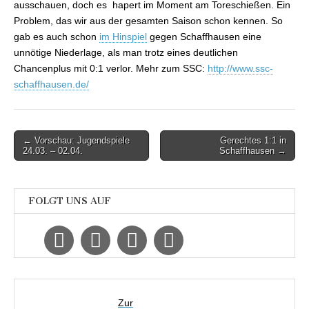
ausschauen, doch es hapert im Moment am Toreschießen. Ein
Problem, das wir aus der gesamten Saison schon kennen. So
gab es auch schon
im Hinspiel
gegen Schaffhausen eine
unnötige Niederlage, als man trotz eines deutlichen
Chancenplus mit 0:1 verlor. Mehr zum SSC:
http://www.ssc-
schaffhausen.de/
Post
← Vorschau: Jugendspiele
Gerechtes 1:1 in
24.03. – 02.04.
Schaffhausen →
navigation
FOLGT UNS AUF
Zur