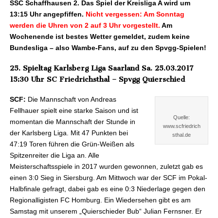
SSC Schaffhausen 2. Das Spiel der Kreisliga A wird um
13:15 Uhr angepfiffen.
Nicht vergessen: Am Sonntag
werden die Uhren von 2 auf 3 Uhr vorgestellt.
Am
Wochenende ist bestes Wetter gemeldet, zudem keine
Bundesliga – also Wambe-Fans, auf zu den Spvgg-Spielen!
25. Spieltag Karlsberg Liga Saarland Sa. 25.03.2017
15:30 Uhr SC Friedrichsthal – Spvgg Quierschied
SCF:
Die Mannschaft von Andreas
Fellhauer spielt eine starke Saison und ist
Quelle:
momentan die Mannschaft der Stunde in
www.scfriedrich
der Karlsberg Liga. Mit 47 Punkten bei
sthal.de
47:19 Toren führen die Grün-Weißen als
Spitzenreiter die Liga an. Alle
Meisterschaftsspiele in 2017 wurden gewonnen, zuletzt gab es
einen 3:0 Sieg in Siersburg. Am Mittwoch war der SCF im Pokal-
Halbfinale gefragt, dabei gab es eine 0:3 Niederlage gegen den
Regionalligisten FC Homburg. Ein Wiedersehen gibt es am
Samstag mit unserem „Quierschieder Bub“ Julian Fernsner. Er