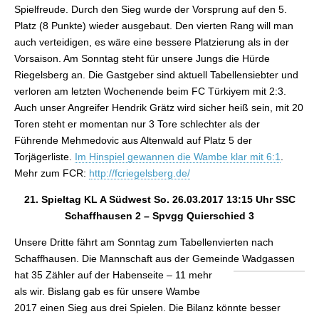
Spielfreude. Durch den Sieg wurde der Vorsprung auf den 5.
Platz (8 Punkte) wieder ausgebaut. Den vierten Rang will man
auch verteidigen, es wäre eine bessere Platzierung als in der
Vorsaison. Am Sonntag steht für unsere Jungs die Hürde
Riegelsberg an. Die Gastgeber sind aktuell Tabellensiebter und
verloren am letzten Wochenende beim FC Türkiyem mit 2:3.
Auch unser Angreifer Hendrik Grätz wird sicher heiß sein, mit 20
Toren steht er momentan nur 3 Tore schlechter als der
Führende Mehmedovic aus Altenwald auf Platz 5 der
Torjägerliste.
Im Hinspiel gewannen die Wambe klar mit 6:1
.
Mehr zum FCR:
http://fcriegelsberg.de/
21. Spieltag KL A Südwest So. 26.03.2017 13:15 Uhr SSC
Schaffhausen 2 – Spvgg Quierschied 3
Unsere Dritte fährt am Sonntag zum Tabellenvierten nach
Schaffhausen. Die Mannschaft aus der Gemeinde Wadgassen
hat 35 Zähler auf
der Habenseite – 11 mehr
als wir. Bislang gab es für unsere Wambe
2017 einen Sieg aus drei Spielen. Die Bilanz könnte besser