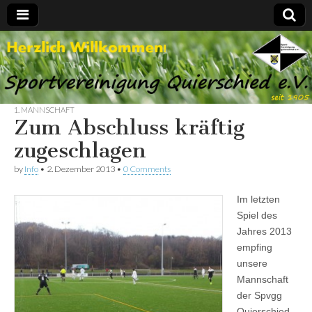
Spvgg.
Offizielle
Internetpräsenz
Quierschied
1. MANNSCHAFT
Zum Abschluss kräftig
zugeschlagen
by
Info
•
2. Dezember 2013
•
0 Comments
Im letzten
Spiel des
Jahres 2013
empfing
unsere
Mannschaft
der Spvgg
Quierschied