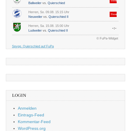
live
Ballweiler
vs.
Quierschied
Herren, So. 09.08. 15:15 Uhr
live
Neuweiler
vs.
Quierschied II
Herren, Sa. 15.08. 15:00 Uhr
-:-
Ludweiler
vs.
Quierschied II
© FuPa-Widget
Spvgg. Quierschied auf FuPa
LOGIN
Anmelden
Eintrags-Feed
Kommentar-Feed
WordPress.org