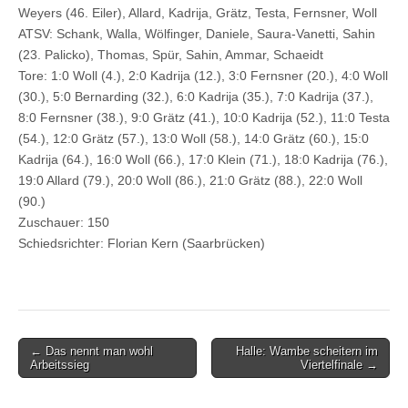
Weyers (46. Eiler), Allard, Kadrija, Grätz, Testa, Fernsner, Woll
ATSV: Schank, Walla, Wölfinger, Daniele, Saura-Vanetti, Sahin
(23. Palicko), Thomas, Spür, Sahin, Ammar, Schaeidt
Tore: 1:0 Woll (4.), 2:0 Kadrija (12.), 3:0 Fernsner (20.), 4:0 Woll
(30.), 5:0 Bernarding (32.), 6:0 Kadrija (35.), 7:0 Kadrija (37.),
8:0 Fernsner (38.), 9:0 Grätz (41.), 10:0 Kadrija (52.), 11:0 Testa
(54.), 12:0 Grätz (57.), 13:0 Woll (58.), 14:0 Grätz (60.), 15:0
Kadrija (64.), 16:0 Woll (66.), 17:0 Klein (71.), 18:0 Kadrija (76.),
19:0 Allard (79.), 20:0 Woll (86.), 21:0 Grätz (88.), 22:0 Woll
(90.)
Zuschauer: 150
Schiedsrichter: Florian Kern (Saarbrücken)
Post
← Das nennt man wohl
Halle: Wambe scheitern im
Arbeitssieg
Viertelfinale →
navigation