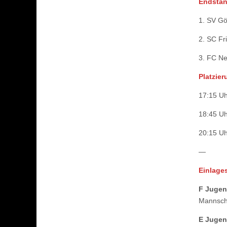
Endstand
1. SV Gö
2. SC Fri
3. FC Ne
Platzier
17:15 Uh
18:45 Uh
20:15 Uh
—
Einlage
F Jugen
Mannsch
E Jugen