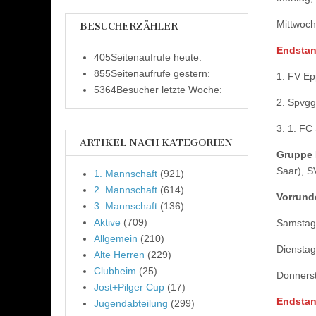
Mittwoch
BESUCHERZÄHLER
Endstand
405
Seitenaufrufe heute:
855
Seitenaufrufe gestern:
1. FV Ep
5364
Besucher letzte Woche:
2. Spvgg
3. 1. FC
ARTIKEL NACH KATEGORIEN
Gruppe 
Saar), S
1. Mannschaft
(921)
2. Mannschaft
(614)
Vorrund
3. Mannschaft
(136)
Aktive
(709)
Samstag,
Allgemein
(210)
Dienstag
Alte Herren
(229)
Clubheim
(25)
Donnerst
Jost+Pilger Cup
(17)
Endstand
Jugendabteilung
(299)