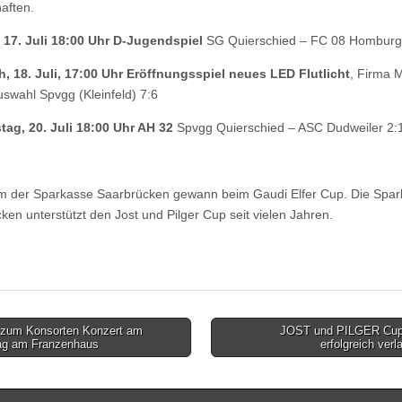
aften.
 17. Juli 18:00 Uhr D-Jugendspiel
SG Quierschied – FC 08 Homburg
, 18. Juli, 17:00 Uhr Eröffnungsspiel neues LED Flutlicht
, Firma 
swahl Spvgg (Kleinfeld) 7:6
tag, 20. Juli 18:00 Uhr AH 32
Spvgg Quierschied – ASC Dudweiler 2:
 der Sparkasse Saarbrücken gewann beim Gaudi Elfer Cup. Die Spar
ken unterstützt den Jost und Pilger Cup seit vielen Jahren.
 zum Konsorten Konzert am
JOST und PILGER Cup
g am Franzenhaus
erfolgreich ver
tion