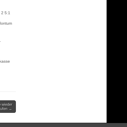
 2 5:1
Montum
1
kasse
 wieder
laufen →