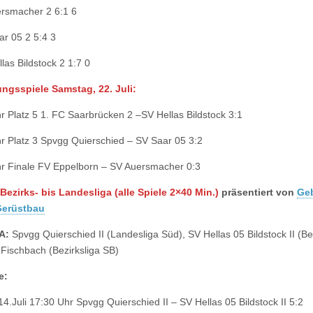
rsmacher 2 6:1 6
ar 05 2 5:4 3
las Bildstock 2 1:7 0
ungsspiele
Samstag, 22. Juli:
r Platz 5 1. FC Saarbrücken 2 –SV Hellas Bildstock 3:1
r Platz 3 Spvgg Quierschied – SV Saar 05 3:2
r Finale FV Eppelborn – SV Auersmacher 0:3
Bezirks- bis Landesliga (alle Spiele 2×40 Min.)
präsentiert von
Ge
erüstbau
 A:
Spvgg Quierschied II (Landesliga Süd), SV Hellas 05 Bildstock II (Be
 Fischbach (Bezirksliga SB)
e:
14.Juli 17:30 Uhr Spvgg Quierschied II – SV Hellas 05 Bildstock II 5:2