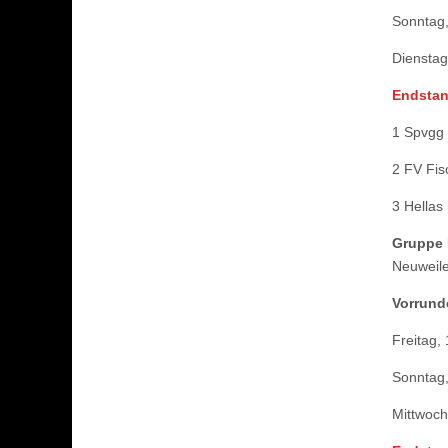
Sonntag,
Dienstag
Endstand
1 Spvgg 
2 FV Fis
3 Hellas 
Gruppe 
Neuweile
Vorrund
Freitag,
Sonntag,
Mittwoch