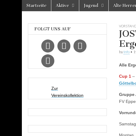
Skip
Main
Startseite
Aktive
Jugend
Alte Herre
to
Spvgg.
menu
Offizielle
content
Internetpräsenz
Quierschied
VORSTAN
FOLGT UNS AUF
JOS
Erg
by
Info
•
1
Alle Er
Cup 1
–
Göttelb
Zur
Gruppe
Vereinskollektion
FV Eppel
Vorrund
Samstag,
Montag, 