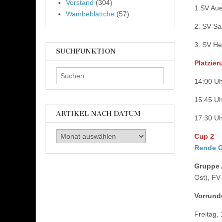
Vorstand
(304)
1.SV Aue
Wambeblättche
(57)
2. SV Sa
3. SV Hel
SUCHFUNKTION
Platzier
Suchen
14:00 Uh
nach:
15:45 Uh
ARTIKEL NACH DATUM
17:30 Uh
Artikel
Cup 2
–
nach
Rende G
Datum
Gruppe
Ost), FV
Vorrund
Freitag, 