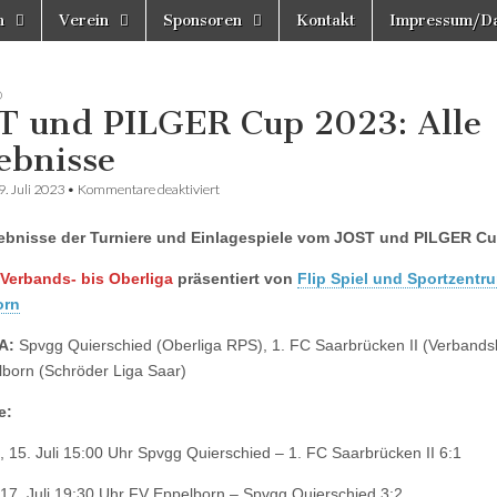
n
Verein
Sponsoren
Kontakt
Impressum/Da
D
T und PILGER Cup 2023: Alle
ebnisse
für
9. Juli 2023
•
Kommentare deaktiviert
JOST
und
gebnisse der Turniere und Einlagespiele vom JOST und PILGER Cu
PILGER
Cup
2023:
Verbands- bis Oberliga
präsentiert von
Flip Spiel und Sportzentr
Alle
orn
Ergebnisse
 A:
Spvgg Quierschied (Oberliga RPS), 1. FC Saarbrücken II (Verbands
born (Schröder Liga Saar)
e:
 15. Juli 15:00 Uhr Spvgg Quierschied – 1. FC Saarbrücken II 6:1
17. Juli 19:30 Uhr FV Eppelborn – Spvgg Quierschied 3:2