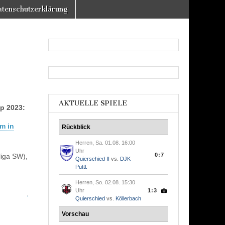
tenschutzerklärung
AKTUELLE SPIELE
p 2023:
um in
Rückblick
Herren, Sa. 01.08. 16:00
Uhr
0:7
liga SW),
Quierschied II
vs.
DJK
Püttl.
Herren, So. 02.08. 15:30
Uhr
1:3
Quierschied
vs.
Köllerbach
Vorschau