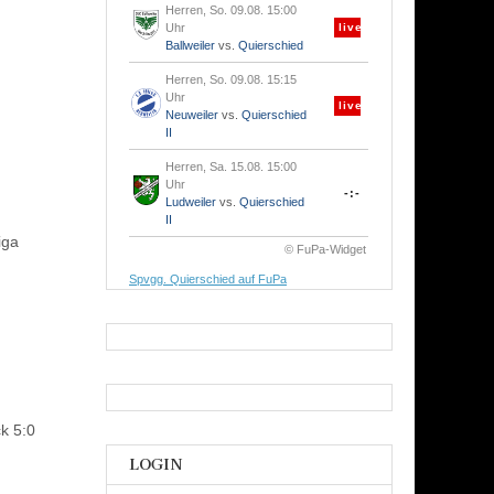
Herren, So. 09.08. 15:00
Uhr
live
Ballweiler
vs.
Quierschied
Herren, So. 09.08. 15:15
Uhr
live
Neuweiler
vs.
Quierschied
II
Herren, Sa. 15.08. 15:00
Uhr
-:-
Ludweiler
vs.
Quierschied
II
iga
© FuPa-Widget
Spvgg. Quierschied auf FuPa
k 5:0
LOGIN