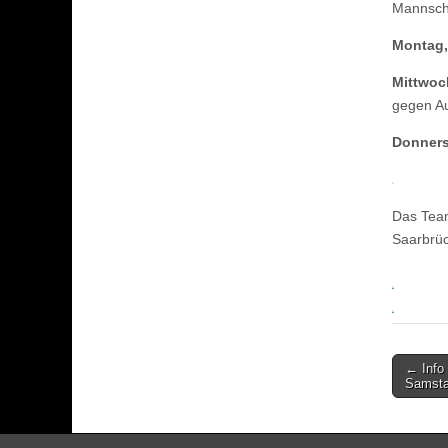
Mannsch
Montag,
Mittwoch
gegen Au
Donners
Das Team
Saarbrüc
Post
← Info
Samsta
naviga