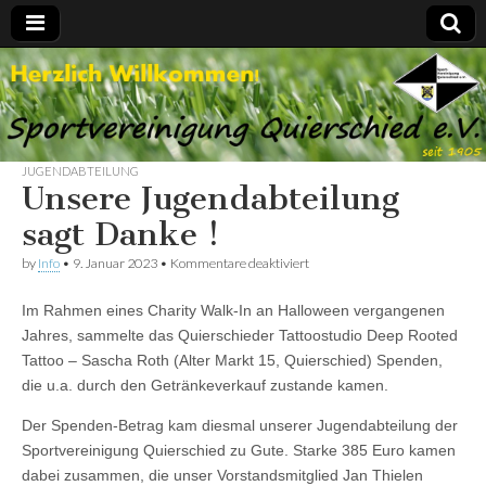
Spvgg.
Offizielle
Internetpräsenz
Quierschied
JUGENDABTEILUNG
Unsere Jugendabteilung
sagt Danke !
für
by
Info
•
9. Januar 2023
•
Kommentare deaktiviert
Unsere
Jugendabteilung
Im Rahmen eines Charity Walk-In an Halloween vergangenen
sagt
Danke
Jahres, sammelte das Quierschieder Tattoostudio Deep Rooted
!
Tattoo – Sascha Roth (Alter Markt 15, Quierschied) Spenden,
die u.a. durch den Getränkeverkauf zustande kamen.
Der Spenden-Betrag kam diesmal unserer Jugendabteilung der
Sportvereinigung Quierschied zu Gute. Starke 385 Euro kamen
dabei zusammen, die unser Vorstandsmitglied Jan Thielen