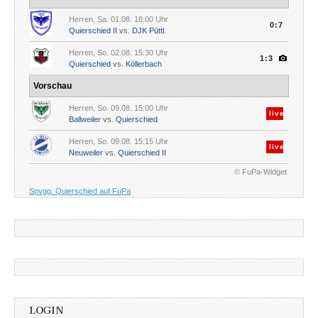
Herren, Sa. 01.08. 16:00 Uhr
0:7
Quierschied II
vs.
DJK Püttl.
Herren, So. 02.08. 15:30 Uhr
1:3
Quierschied
vs.
Köllerbach
Vorschau
Herren, So. 09.08. 15:00 Uhr
live
Ballweiler
vs.
Quierschied
Herren, So. 09.08. 15:15 Uhr
live
Neuweiler
vs.
Quierschied II
© FuPa-Widget
Spvgg. Quierschied auf FuPa
LOGIN