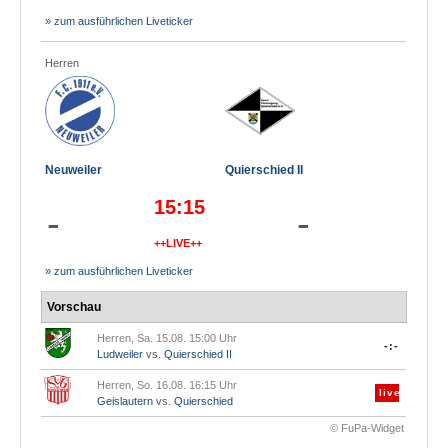
» zum ausführlichen Liveticker
Herren
Neuweiler
Quierschied II
15:15
-
-
++LIVE++
» zum ausführlichen Liveticker
Vorschau
Herren, Sa. 15.08. 15:00 Uhr
-:-
Ludweiler
vs.
Quierschied II
Herren, So. 16.08. 16:15 Uhr
live
Geislautern
vs.
Quierschied
© FuPa-Widget