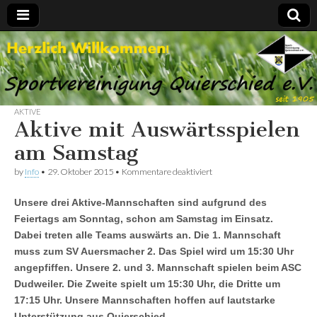
Spvgg.
Offizielle
Internetpräsenz
Quierschied
AKTIVE
Aktive mit Auswärtsspielen
am Samstag
für
by
Info
•
29. Oktober 2015
•
Kommentare deaktiviert
Aktive
mit
Unsere drei Aktive-Mannschaften sind aufgrund des
Auswärtsspielen
am
Feiertags am Sonntag, schon am Samstag im Einsatz.
Samstag
Dabei treten alle Teams auswärts an. Die 1. Mannschaft
muss zum SV Auersmacher 2. Das Spiel wird um 15:30 Uhr
angepfiffen. Unsere 2. und 3. Mannschaft spielen beim ASC
Dudweiler. Die Zweite spielt um 15:30 Uhr, die Dritte um
17:15 Uhr. Unsere Mannschaften hoffen auf lautstarke
Unterstützung aus Quierschied.