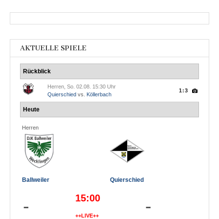
AKTUELLE SPIELE
Rückblick
Herren, So. 02.08. 15:30 Uhr
1:3
Quierschied
vs.
Köllerbach
Heute
Herren
Ballweiler
Quierschied
15:00
-
-
++LIVE++