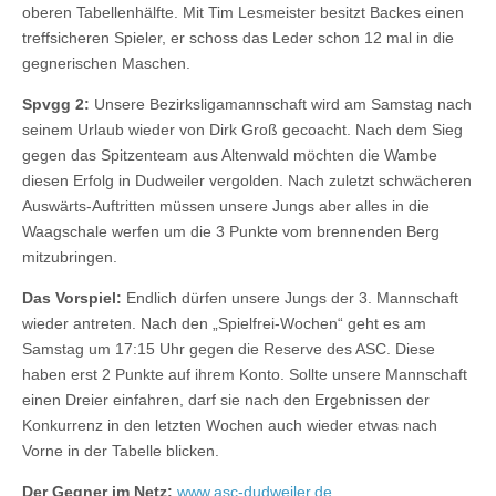
oberen Tabellenhälfte. Mit Tim Lesmeister besitzt Backes einen
treffsicheren Spieler, er schoss das Leder schon 12 mal in die
gegnerischen Maschen.
Spvgg 2:
Unsere Bezirksligamannschaft wird am Samstag nach
seinem Urlaub wieder von Dirk Groß gecoacht. Nach dem Sieg
gegen das Spitzenteam aus Altenwald möchten die Wambe
diesen Erfolg in Dudweiler vergolden. Nach zuletzt schwächeren
Auswärts-Auftritten müssen unsere Jungs aber alles in die
Waagschale werfen um die 3 Punkte vom brennenden Berg
mitzubringen.
Das Vorspiel:
Endlich dürfen unsere Jungs der 3. Mannschaft
wieder antreten. Nach den „Spielfrei-Wochen“ geht es am
Samstag um 17:15 Uhr gegen die Reserve des ASC. Diese
haben erst 2 Punkte auf ihrem Konto. Sollte unsere Mannschaft
einen Dreier einfahren, darf sie nach den Ergebnissen der
Konkurrenz in den letzten Wochen auch wieder etwas nach
Vorne in der Tabelle blicken.
Der Gegner im Netz:
www.asc-dudweiler.de