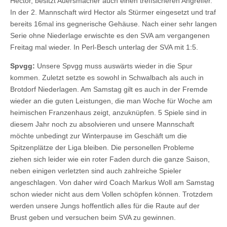
Hector, besitzt Auersmacher auch einen treffsicheren Angreifer.
In der 2. Mannschaft wird Hector als Stürmer eingesetzt und traf
bereits 16mal ins gegnerische Gehäuse. Nach einer sehr langen
Serie ohne Niederlage erwischte es den SVA am vergangenen
Freitag mal wieder. In Perl-Besch unterlag der SVA mit 1:5.
Spvgg:
Unsere Spvgg muss auswärts wieder in die Spur
kommen. Zuletzt setzte es sowohl in Schwalbach als auch in
Brotdorf Niederlagen. Am Samstag gilt es auch in der Fremde
wieder an die guten Leistungen, die man Woche für Woche am
heimischen Franzenhaus zeigt, anzuknüpfen. 5 Spiele sind in
diesem Jahr noch zu absolvieren und unsere Mannschaft
möchte unbedingt zur Winterpause im Geschäft um die
Spitzenplätze der Liga bleiben. Die personellen Probleme
ziehen sich leider wie ein roter Faden durch die ganze Saison,
neben einigen verletzten sind auch zahlreiche Spieler
angeschlagen. Von daher wird Coach Markus Woll am Samstag
schon wieder nicht aus dem Vollen schöpfen können. Trotzdem
werden unsere Jungs hoffentlich alles für die Raute auf der
Brust geben und versuchen beim SVA zu gewinnen.