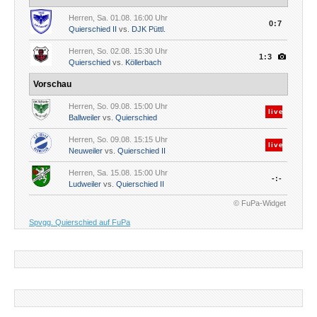
Herren, Sa. 01.08. 16:00 Uhr
0:7
Quierschied II
vs.
DJK Püttl.
Herren, So. 02.08. 15:30 Uhr
1:3
Quierschied
vs.
Köllerbach
Vorschau
Herren, So. 09.08. 15:00 Uhr
live
Ballweiler
vs.
Quierschied
Herren, So. 09.08. 15:15 Uhr
live
Neuweiler
vs.
Quierschied II
Herren, Sa. 15.08. 15:00 Uhr
-:-
Ludweiler
vs.
Quierschied II
© FuPa-Widget
Spvgg. Quierschied auf FuPa