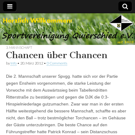
Spvgg.
Offizielle
Internetpräsenz
Quierschied
3. MANNSCHAFT
Chancen über Chancen
by
Info
•
20. März 2012
•
0 Comments
Die 2. Mannschaft unserer Spvgg. hatte sich vor der Partie
gegen Ensheim vorgenommen, die starke Leistung der
Vorwoche mit dem Auswärtssieg beim Tabellendritten
Ritterstraße zu bestätigen und gegen die DJK die 0:3-
Hinspielniederlage gutzumachen. Zwar war man in der ersten
Hälfte weitestgehend die bessere Mannschaft, schaffte es aber
nicht, den Ball – trotz bestmöglicher Torchancen – im Gehäuse
der Gäste unterzubringen. Die beste Chance auf den
Führungstreffer hatte Patrick Konrad – sein Distanzschuss