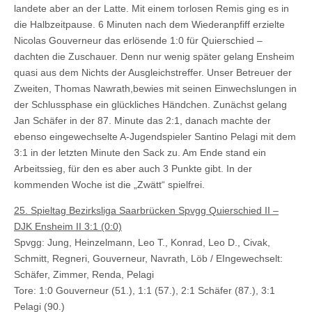
landete aber an der Latte. Mit einem torlosen Remis ging es in
die Halbzeitpause. 6 Minuten nach dem Wiederanpfiff erzielte
Nicolas Gouverneur das erlösende 1:0 für Quierschied –
dachten die Zuschauer. Denn nur wenig später gelang Ensheim
quasi aus dem Nichts der Ausgleichstreffer. Unser Betreuer der
Zweiten, Thomas Nawrath,bewies mit seinen Einwechslungen in
der Schlussphase ein glückliches Händchen. Zunächst gelang
Jan Schäfer in der 87. Minute das 2:1, danach machte der
ebenso eingewechselte A-Jugendspieler Santino Pelagi mit dem
3:1 in der letzten Minute den Sack zu. Am Ende stand ein
Arbeitssieg, für den es aber auch 3 Punkte gibt. In der
kommenden Woche ist die „Zwätt“ spielfrei.
25. Spieltag Bezirksliga Saarbrücken Spvgg Quierschied II –
DJK Ensheim II 3:1 (0:0)
Spvgg: Jung, Heinzelmann, Leo T., Konrad, Leo D., Civak,
Schmitt, Regneri, Gouverneur, Navrath, Löb / EIngewechselt:
Schäfer, Zimmer, Renda, Pelagi
Tore: 1:0 Gouverneur (51.), 1:1 (57.), 2:1 Schäfer (87.), 3:1
Pelagi (90.)