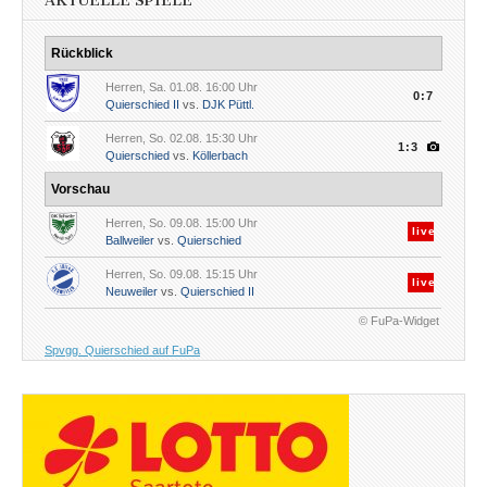
AKTUELLE SPIELE
Rückblick
Herren, Sa. 01.08. 16:00 Uhr
0:7
Quierschied II
vs.
DJK Püttl.
Herren, So. 02.08. 15:30 Uhr
1:3
Quierschied
vs.
Köllerbach
Vorschau
Herren, So. 09.08. 15:00 Uhr
live
Ballweiler
vs.
Quierschied
Herren, So. 09.08. 15:15 Uhr
live
Neuweiler
vs.
Quierschied II
© FuPa-Widget
Spvgg. Quierschied auf FuPa