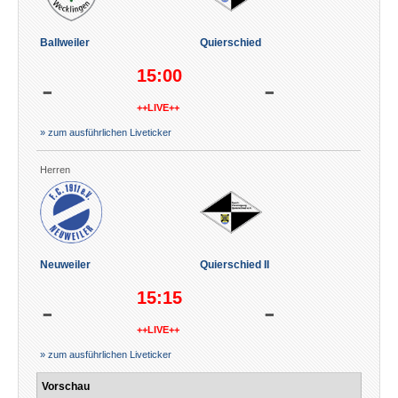
Ballweiler
Quierschied
15:00
-
-
++LIVE++
» zum ausführlichen Liveticker
Herren
Neuweiler
Quierschied II
15:15
-
-
++LIVE++
» zum ausführlichen Liveticker
Vorschau