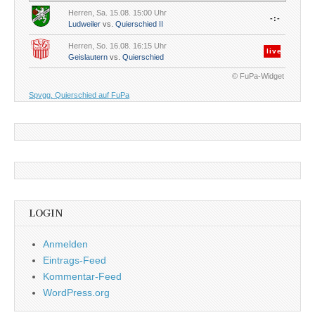
Herren, Sa. 15.08. 15:00 Uhr
-:-
Ludweiler
vs.
Quierschied II
Herren, So. 16.08. 16:15 Uhr
live
Geislautern
vs.
Quierschied
© FuPa-Widget
Spvgg. Quierschied auf FuPa
LOGIN
Anmelden
Eintrags-Feed
Kommentar-Feed
WordPress.org