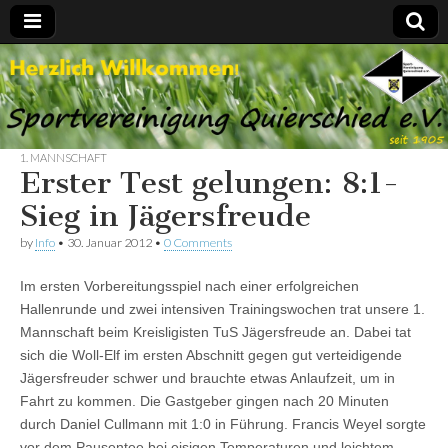
Spvgg.
Offizielle
Internetpräsenz
Quierschied
1. MANNSCHAFT
Erster Test gelungen: 8:1-
Sieg in Jägersfreude
by
Info
•
30. Januar 2012
•
0 Comments
Im ersten Vorbereitungsspiel nach einer erfolgreichen
Hallenrunde und zwei intensiven Trainingswochen trat unsere 1.
Mannschaft beim Kreisligisten TuS Jägersfreude an. Dabei tat
sich die Woll-Elf im ersten Abschnitt gegen gut verteidigende
Jägersfreuder schwer und brauchte etwas Anlaufzeit, um in
Fahrt zu kommen. Die Gastgeber gingen nach 20 Minuten
durch Daniel Cullmann mit 1:0 in Führung. Francis Weyel sorgte
vor dem Pausentee bei eisigen Temperaturen und leichtem