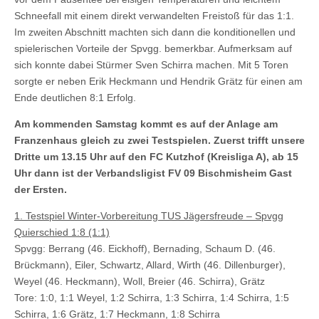
Schneefall mit einem direkt verwandelten Freistoß für das 1:1.
Im zweiten Abschnitt machten sich dann die konditionellen und
spielerischen Vorteile der Spvgg. bemerkbar. Aufmerksam auf
sich konnte dabei Stürmer Sven Schirra machen. Mit 5 Toren
sorgte er neben Erik Heckmann und Hendrik Grätz für einen am
Ende deutlichen 8:1 Erfolg.
Am kommenden Samstag kommt es auf der Anlage am
Franzenhaus gleich zu zwei Testspielen. Zuerst trifft unsere
Dritte um 13.15 Uhr auf den FC Kutzhof (Kreisliga A), ab 15
Uhr dann ist der Verbandsligist FV 09 Bischmisheim Gast
der Ersten.
1. Testspiel Winter-Vorbereitung TUS Jägersfreude – Spvgg
Quierschied 1:8 (1:1)
Spvgg: Berrang (46. Eickhoff), Bernading, Schaum D. (46.
Brückmann), Eiler, Schwartz, Allard, Wirth (46. Dillenburger),
Weyel (46. Heckmann), Woll, Breier (46. Schirra), Grätz
Tore: 1:0, 1:1 Weyel, 1:2 Schirra, 1:3 Schirra, 1:4 Schirra, 1:5
Schirra, 1:6 Grätz, 1:7 Heckmann, 1:8 Schirra