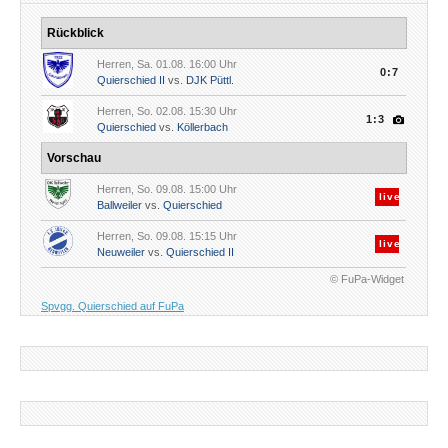
Rückblick
Herren, Sa. 01.08. 16:00 Uhr
0:7
Quierschied II
vs.
DJK Püttl.
Herren, So. 02.08. 15:30 Uhr
1:3
Quierschied
vs.
Köllerbach
Vorschau
Herren, So. 09.08. 15:00 Uhr
live
Ballweiler
vs.
Quierschied
Herren, So. 09.08. 15:15 Uhr
live
Neuweiler
vs.
Quierschied II
© FuPa-Widget
Spvgg. Quierschied auf FuPa