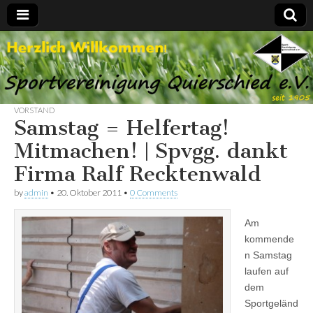
Spvgg.
Offizielle
Internetpräsenz
Quierschied
VORSTAND
Samstag = Helfertag!
Mitmachen! | Spvgg. dankt
Firma Ralf Recktenwald
by
admin
•
20. Oktober 2011
•
0 Comments
Am
kommende
n Samstag
laufen auf
dem
Sportgeländ