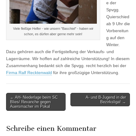
e der
Spvgg.
Quierschied
ab 9 Uhr die
Viele fleißige Helfer - wie unsern "Baschtel" - haben wir
Vorbereitun
schon, es dürfen aber gerne mehr sein!
g auf den
Winter.
Dazu gehören auch die Fertigstellung der Verkaufs- und
Lagerräume. Wir hoffen auf zahlreiche Unterstützung! In diesem
Zusammenhang bedankt sich die Spvgg. recht herzlich bei der
Firma Ralf Recktenwald
für ihre großzügige Unterstützung.
Post
← AH- Niederlage beim SC
A- und B-Jugend in der
Blies/ Revanche gegen
Bezirksliga! →
navigation
Auersmacher im Pokal
Schreibe einen Kommentar