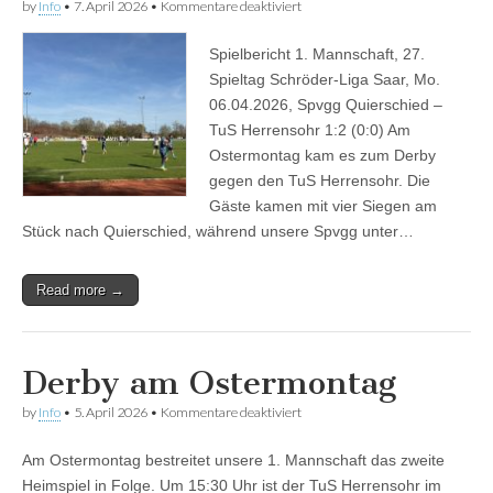
für
by
Info
•
7. April 2026
•
Kommentare deaktiviert
Herrensohr
gewinnt
Spielbericht 1. Mannschaft, 27.
das
Derby
Spieltag Schröder-Liga Saar, Mo.
mit
06.04.2026, Spvgg Quierschied –
2:1
(mit
TuS Herrensohr 1:2 (0:0) Am
Video)
Ostermontag kam es zum Derby
gegen den TuS Herrensohr. Die
Gäste kamen mit vier Siegen am
Stück nach Quierschied, während unsere Spvgg unter…
Read more →
Derby am Ostermontag
für
by
Info
•
5. April 2026
•
Kommentare deaktiviert
Derby
am
Am Ostermontag bestreitet unsere 1. Mannschaft das zweite
Ostermontag
Heimspiel in Folge. Um 15:30 Uhr ist der TuS Herrensohr im