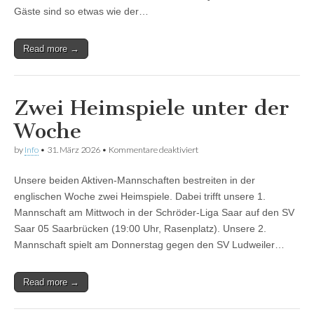
Gäste sind so etwas wie der…
Read more →
Zwei Heimspiele unter der
Woche
für
by
Info
•
31. März 2026
•
Kommentare deaktiviert
Zwei
Heimspiele
Unsere beiden Aktiven-Mannschaften bestreiten in der
unter
der
englischen Woche zwei Heimspiele. Dabei trifft unsere 1.
Woche
Mannschaft am Mittwoch in der Schröder-Liga Saar auf den SV
Saar 05 Saarbrücken (19:00 Uhr, Rasenplatz). Unsere 2.
Mannschaft spielt am Donnerstag gegen den SV Ludweiler…
Read more →