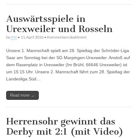
Auswärtsspiele in
Urexweiler und Rosseln
für
by
Info
•
11. April 2026
•
Kommentare deaktiviert
Auswärtsspiele
in
Unsere 1. Mannschaft spielt am 28. Spieltag der Schröder-Liga
Urexweiler
und
Saar am Sonntag bei der SG Marpingen-Urexweiler. Anstoß auf
Rosseln
dem Rasenplatz in Urexweiler (Im Brühl, 66646 Urexweiler) ist
um 15:15 Uhr. Unsere 2. Mannschaft fährt zum 28. Spieltag der
Landesliga Süd…
Read more →
Herrensohr gewinnt das
Derby mit 2:1 (mit Video)