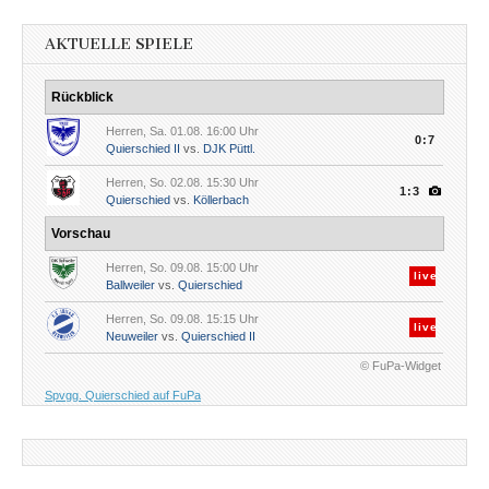
AKTUELLE SPIELE
Rückblick
Herren, Sa. 01.08. 16:00 Uhr
0:7
Quierschied II
vs.
DJK Püttl.
Herren, So. 02.08. 15:30 Uhr
1:3
Quierschied
vs.
Köllerbach
Vorschau
Herren, So. 09.08. 15:00 Uhr
live
Ballweiler
vs.
Quierschied
Herren, So. 09.08. 15:15 Uhr
live
Neuweiler
vs.
Quierschied II
© FuPa-Widget
Spvgg. Quierschied auf FuPa