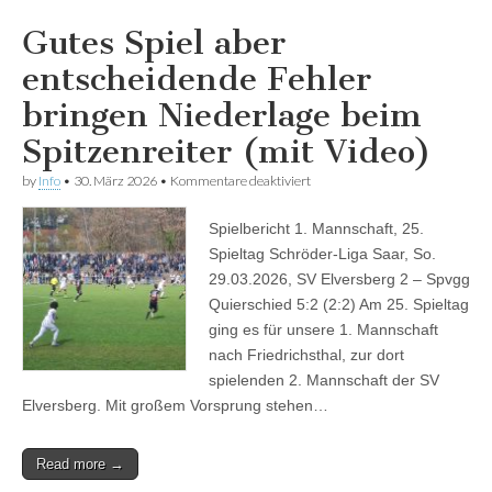
Gutes Spiel aber
entscheidende Fehler
bringen Niederlage beim
Spitzenreiter (mit Video)
für
by
Info
•
30. März 2026
•
Kommentare deaktiviert
Gutes
Spiel
Spielbericht 1. Mannschaft, 25.
aber
entscheidende
Spieltag Schröder-Liga Saar, So.
Fehler
29.03.2026, SV Elversberg 2 – Spvgg
bringen
Niederlage
Quierschied 5:2 (2:2) Am 25. Spieltag
beim
ging es für unsere 1. Mannschaft
Spitzenreiter
nach Friedrichsthal, zur dort
(mit
Video)
spielenden 2. Mannschaft der SV
Elversberg. Mit großem Vorsprung stehen…
Read more →