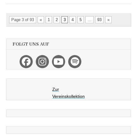
Page 3 of 93
«
1
2
3
4
5
…
93
»
FOLGT UNS AUF
Zur
Vereinskollektion