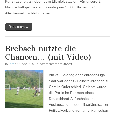
Kunstrasenplatz neben dem Ellenfeldstadion. Für unsere 2.
–
Zweite
Mannschaft geht es am Sonntag um 15:00 Uhr zum SC
Sonntag
Altenkessel. Es bleibt dabei,…
in
Altenkessel
zu
Read more →
Gast
Brebach nutzte die
Chancen… (mit Video)
für
by
Info
•
21. April 2026
•
Kommentare deaktiviert
Brebach
nutzte
Am 29. Spieltag der Schröder-Liga
die
Chancen…
Saar war der SC Halberg-Brebach zu
(mit
Gast in Quierschied. Geleitet wurde
Video)
die Partie im Rahmen eines
Deutschland-Aufenthalts und
Austauschs mit dem Saarländischen
Fußballverband von amerikanischen