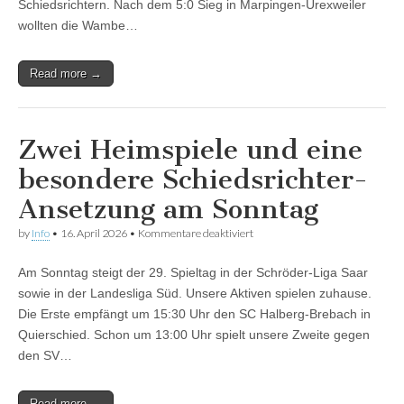
Schiedsrichtern. Nach dem 5:0 Sieg in Marpingen-Urexweiler
wollten die Wambe…
Read more →
Zwei Heimspiele und eine
besondere Schiedsrichter-
Ansetzung am Sonntag
für
by
Info
•
16. April 2026
•
Kommentare deaktiviert
Zwei
Heimspiele
Am Sonntag steigt der 29. Spieltag in der Schröder-Liga Saar
und
eine
sowie in der Landesliga Süd. Unsere Aktiven spielen zuhause.
besondere
Die Erste empfängt um 15:30 Uhr den SC Halberg-Brebach in
Schiedsrichter-
Ansetzung
Quierschied. Schon um 13:00 Uhr spielt unsere Zweite gegen
am
den SV…
Sonntag
Read more →