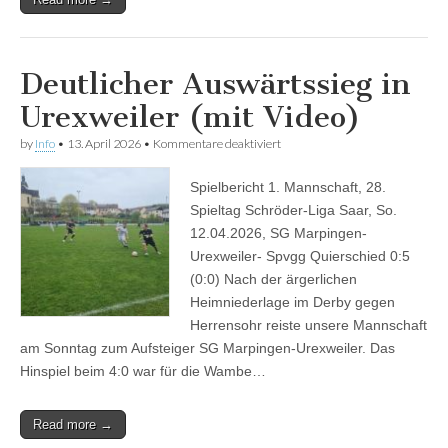
Deutlicher Auswärtssieg in
Urexweiler (mit Video)
für
by
Info
•
13. April 2026
•
Kommentare deaktiviert
Deutlicher
Auswärtssieg
Spielbericht 1. Mannschaft, 28.
in
Urexweiler
Spieltag Schröder-Liga Saar, So.
(mit
12.04.2026, SG Marpingen-
Video)
Urexweiler- Spvgg Quierschied 0:5
(0:0) Nach der ärgerlichen
Heimniederlage im Derby gegen
Herrensohr reiste unsere Mannschaft
am Sonntag zum Aufsteiger SG Marpingen-Urexweiler. Das
Hinspiel beim 4:0 war für die Wambe…
Read more →