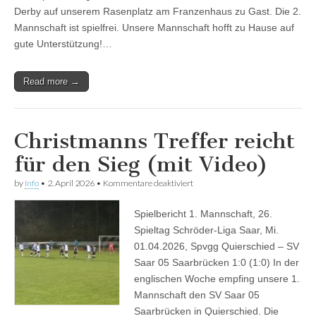
Derby auf unserem Rasenplatz am Franzenhaus zu Gast. Die 2.
Mannschaft ist spielfrei. Unsere Mannschaft hofft zu Hause auf
gute Unterstützung!…
Read more →
Christmanns Treffer reicht
für den Sieg (mit Video)
für
by
Info
•
2. April 2026
•
Kommentare deaktiviert
Christmanns
Treffer
Spielbericht 1. Mannschaft, 26.
reicht
für
Spieltag Schröder-Liga Saar, Mi.
den
01.04.2026, Spvgg Quierschied – SV
Sieg
(mit
Saar 05 Saarbrücken 1:0 (1:0) In der
Video)
englischen Woche empfing unsere 1.
Mannschaft den SV Saar 05
Saarbrücken in Quierschied. Die