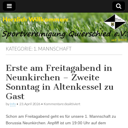
Spvgg.
Offizielle
Internetpräsenz
Quierschied
KATEGORIE:
1. MANNSCHAFT
Erste am Freitagabend in
Neunkirchen – Zweite
Sonntag in Altenkessel zu
Gast
für
by
Info
•
23. April 2026
•
Kommentare deaktiviert
Erste
am
Schon am Freitagabend geht es für unsere 1. Mannschaft zu
Freitagabend
in
Borussia Neunkirchen. Anpfiff ist um 19:00 Uhr auf dem
Neunkirchen