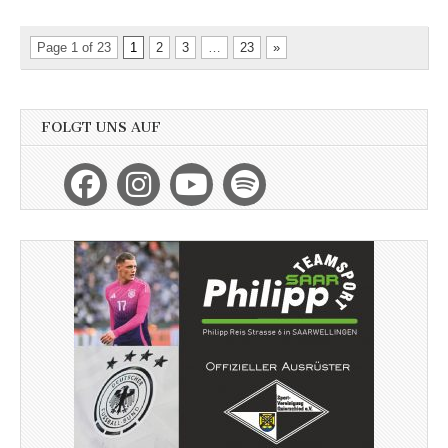
Page 1 of 23
1
2
3
…
23
»
FOLGT UNS AUF