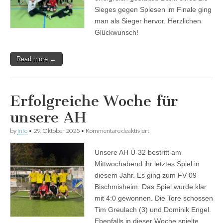
Sieges gegen Spiesen im Finale ging
man als Sieger hervor. Herzlichen
Glückwunsch!
Read more →
Erfolgreiche Woche für
unsere AH
für
by
Info
•
29. Oktober 2025
•
Kommentare deaktiviert
Erfolgreiche
Woche
Unsere AH Ü-32 bestritt am
für
unsere
Mittwochabend ihr letztes Spiel in
AH
diesem Jahr. Es ging zum FV 09
Bischmisheim. Das Spiel wurde klar
mit 4:0 gewonnen. Die Tore schossen
Tim Greulach (3) und Dominik Engel.
Ebenfalls in dieser Woche spielte