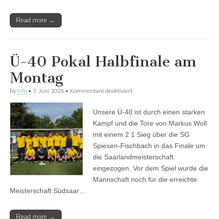
Read more →
Ü-40 Pokal Halbfinale am
Montag
für
by
Info
•
7. Juni 2026
•
Kommentare deaktiviert
Ü-40
Pokal
Unsere Ü-40 ist durch einen starken
Halbfinale
am
Kampf und die Tore von Markus Woll
Montag
mit einem 2:1 Sieg über die SG
Spiesen-Fischbach in das Finale um
die Saarlandmeisterschaft
eingezogen. Vor dem Spiel wurde die
Mannschaft noch für die erreichte
Meisterschaft Südsaar…
Read more →