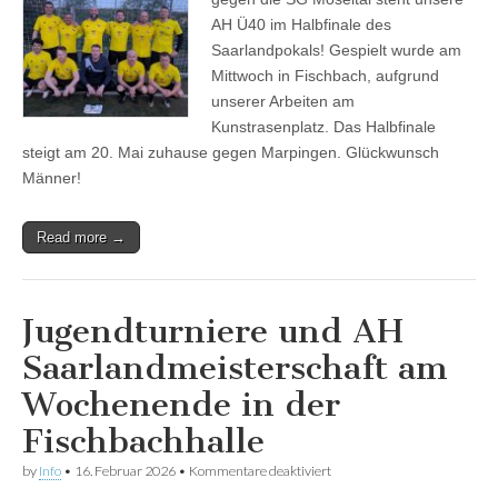
Halbfinale!
AH Ü40 im Halbfinale des
Saarlandpokals! Gespielt wurde am
Mittwoch in Fischbach, aufgrund
unserer Arbeiten am
Kunstrasenplatz. Das Halbfinale
steigt am 20. Mai zuhause gegen Marpingen. Glückwunsch
Männer!
Read more →
Jugendturniere und AH
Saarlandmeisterschaft am
Wochenende in der
Fischbachhalle
für
by
Info
•
16. Februar 2026
•
Kommentare deaktiviert
Jugendturniere