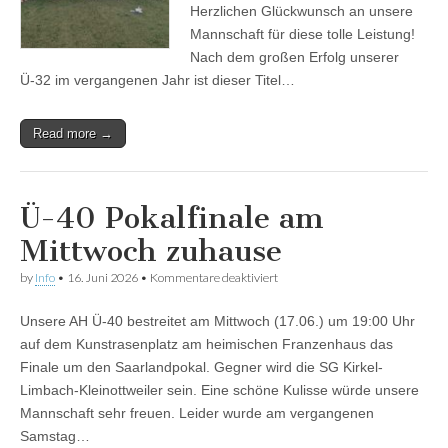
Herzlichen Glückwunsch an unsere
Mannschaft für diese tolle Leistung!
Nach dem großen Erfolg unserer
Ü-32 im vergangenen Jahr ist dieser Titel…
Read more →
Ü-40 Pokalfinale am
Mittwoch zuhause
für
by
Info
•
16. Juni 2026
•
Kommentare deaktiviert
Ü-40
Pokalfinale
Unsere AH Ü-40 bestreitet am Mittwoch (17.06.) um 19:00 Uhr
am
Mittwoch
auf dem Kunstrasenplatz am heimischen Franzenhaus das
zuhause
Finale um den Saarlandpokal. Gegner wird die SG Kirkel-
Limbach-Kleinottweiler sein. Eine schöne Kulisse würde unsere
Mannschaft sehr freuen. Leider wurde am vergangenen
Samstag…