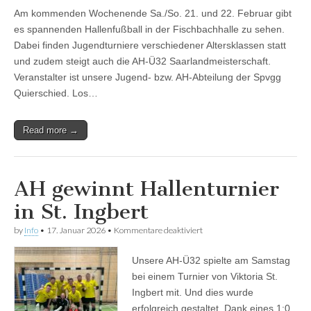
und
Am kommenden Wochenende Sa./So. 21. und 22. Februar gibt
AH
Saarlandmeisterschaft
es spannenden Hallenfußball in der Fischbachhalle zu sehen.
am
Dabei finden Jugendturniere verschiedener Altersklassen statt
Wochenende
in
und zudem steigt auch die AH-Ü32 Saarlandmeisterschaft.
der
Veranstalter ist unsere Jugend- bzw. AH-Abteilung der Spvgg
Fischbachhalle
Quierschied. Los…
Read more →
AH gewinnt Hallenturnier
in St. Ingbert
für
by
Info
•
17. Januar 2026
•
Kommentare deaktiviert
AH
gewinnt
Unsere AH-Ü32 spielte am Samstag
Hallenturnier
in
bei einem Turnier von Viktoria St.
St.
Ingbert mit. Und dies wurde
Ingbert
erfolgreich gestaltet. Dank eines 1:0