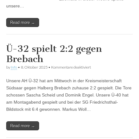
unsere…
Read more →
Ü-32 spielt 2:2 gegen
Brebach
für
by
Info
•
8. Oktober 2025
•
Kommentare deaktiviert
Ü-32
spielt
Unsere AH Ü-32 hat am Mittwoch in der Kreismeisterschaft
2:2
gegen
Südsaar gegen Halberg Brebach zuhause 2:2 gespielt. Die Tore
Brebach
schossen Sascha Scheid und Dominik Engel. Unsere Ü-40 hat
am Montagabend gespielt und bei der SG Friedrichsthal-
Bildstock mit 6:4 gewonnen. Markus Woll…
Read more →