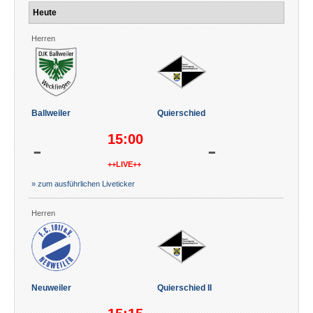
Heute
Herren
Ballweiler
Quierschied
15:00
-
-
++LIVE++
» zum ausführlichen Liveticker
Herren
Neuweiler
Quierschied II