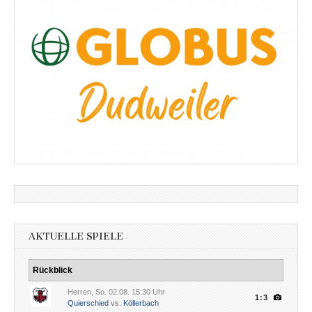
AKTUELLE SPIELE
Rückblick
Herren, So. 02.08. 15:30 Uhr
1:3
Quierschied
vs.
Köllerbach