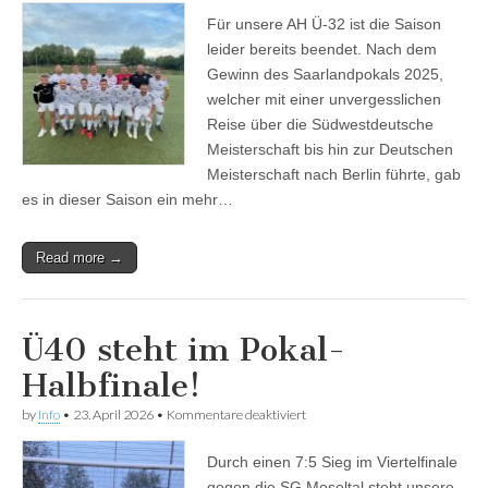
sollte
Für unsere AH Ü-32 ist die Saison
eine
Runde
leider bereits beendet. Nach dem
nicht
Gewinn des Saarlandpokals 2025,
enden…
welcher mit einer unvergesslichen
Reise über die Südwestdeutsche
Meisterschaft bis hin zur Deutschen
Meisterschaft nach Berlin führte, gab
es in dieser Saison ein mehr…
Read more →
Ü40 steht im Pokal-
Halbfinale!
für
by
Info
•
23. April 2026
•
Kommentare deaktiviert
Ü40
steht
Durch einen 7:5 Sieg im Viertelfinale
im
Pokal-
gegen die SG Moseltal steht unsere