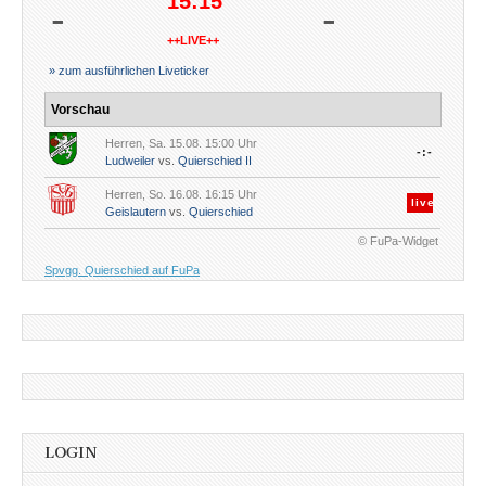
15:15
-
-
++LIVE++
» zum ausführlichen Liveticker
Vorschau
Herren, Sa. 15.08. 15:00 Uhr
-:-
Ludweiler
vs.
Quierschied II
Herren, So. 16.08. 16:15 Uhr
live
Geislautern
vs.
Quierschied
© FuPa-Widget
Spvgg. Quierschied auf FuPa
LOGIN