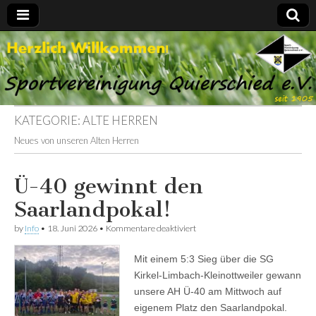
Spvgg.
Offizielle
Internetpräsenz
Quierschied
KATEGORIE:
ALTE HERREN
Neues von unseren Alten Herren
Ü-40 gewinnt den
Saarlandpokal!
für
by
Info
•
18. Juni 2026
•
Kommentare deaktiviert
Ü-40
gewinnt
Mit einem 5:3 Sieg über die SG
den
Saarlandpokal!
Kirkel-Limbach-Kleinottweiler gewann
unsere AH Ü-40 am Mittwoch auf
eigenem Platz den Saarlandpokal.