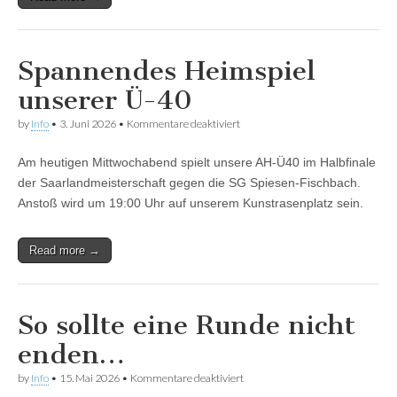
Spannendes Heimspiel
unserer Ü-40
für
by
Info
•
3. Juni 2026
•
Kommentare deaktiviert
Spannendes
Heimspiel
Am heutigen Mittwochabend spielt unsere AH-Ü40 im Halbfinale
unserer
Ü-40
der Saarlandmeisterschaft gegen die SG Spiesen-Fischbach.
Anstoß wird um 19:00 Uhr auf unserem Kunstrasenplatz sein.
Read more →
So sollte eine Runde nicht
enden…
für
by
Info
•
15. Mai 2026
•
Kommentare deaktiviert
So