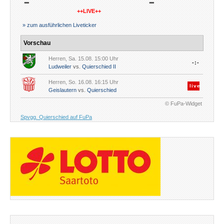
-
-
++LIVE++
» zum ausführlichen Liveticker
Vorschau
Herren, Sa. 15.08. 15:00 Uhr
-:-
Ludweiler
vs.
Quierschied II
Herren, So. 16.08. 16:15 Uhr
live
Geislautern
vs.
Quierschied
© FuPa-Widget
Spvgg. Quierschied auf FuPa