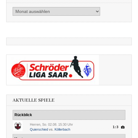
Artikel
nach
Datum
AKTUELLE SPIELE
Rückblick
Herren, So. 02.08. 15:30 Uhr
1:3
Quierschied
vs.
Köllerbach