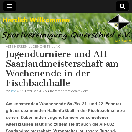
Spvgg.
Offizielle
Internetpräsenz
Quierschied
ALTE HERREN
,
JUGENDABTEILUNG
Jugendturniere und AH
Saarlandmeisterschaft am
Wochenende in der
Fischbachhalle
für
by
Info
•
16. Februar 2026
•
Kommentare deaktiviert
Jugendturniere
und
Am kommenden Wochenende Sa./So. 21. und 22. Februar
AH
Saarlandmeisterschaft
gibt es spannenden Hallenfußball in der Fischbachhalle zu
am
sehen. Dabei finden Jugendturniere verschiedener
Wochenende
in
Altersklassen statt und zudem steigt auch die AH-Ü32
der
Saarlandmeisterschaft. Veranstalter ist unsere Jugend-