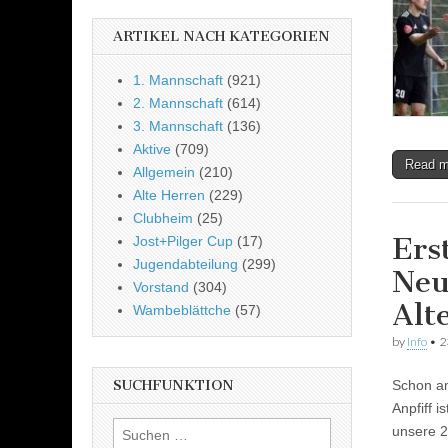
ARTIKEL NACH KATEGORIEN
1. Mannschaft
(921)
2. Mannschaft
(614)
3. Mannschaft
(136)
Aktive
(709)
Read 
Allgemein
(210)
Alte Herren
(229)
Clubheim
(25)
Ers
Jost+Pilger Cup
(17)
Jugendabteilung
(299)
Neu
Vorstand
(304)
Alt
Wambeblättche
(57)
by
Info
•
2
Schon am
SUCHFUNKTION
Anpfiff 
Suchen
unsere 2