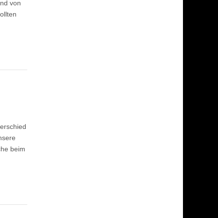
and von
ollten
ierschied
nsere
che beim