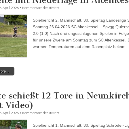
ite mit Niederlage in Altenkes
für
6. April 2026
•
Kommentare deaktiviert
Zweite
mit
Spielbericht 2. Mannschaft, 30. Spieltag Landesliga 
Niederlage
in
Sonntag 26.04.2026 SC Altenkessel – Spvgg Quiers
Altenkessel
2:0 (1:0) Nach drei ungeschlagenen Spielen in Folge
für unsere Zweite am Sonntag zum SC Altenkessel. 
warmen Temperaturen auf dem Rasenplatz bekam
more →
te schießt 12 Tore in Neunkirc
t Video)
für
6. April 2026
•
Kommentare deaktiviert
Erste
schießt
Spielbericht 1. Mannschaft, 30. Spieltag Schröder-Li
12