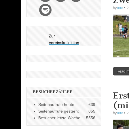
Zwe
by
Info
•
2
Zur
Vereinskollektion
Read 
BESUCHERZÄHLER
Ers
(mi
Seitenaufrufe heute:
639
Seitenaufrufe gestern:
855
by
Info
•
2
Besucher letzte Woche:
5556