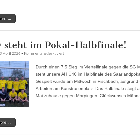
Zweite
Sonntag
in
Altenkessel
more →
zu
Gast
 steht im Pokal-Halbfinale!
für
3. April 2026
•
Kommentare deaktiviert
Ü40
steht
Durch einen 7:5 Sieg im Viertelfinale gegen die SG M
im
Pokal-
steht unsere AH Ü40 im Halbfinale des Saarlandpoka
Halbfinale!
Gespielt wurde am Mittwoch in Fischbach, aufgrund
Arbeiten am Kunstrasenplatz. Das Halbfinale steigt 
Mai zuhause gegen Marpingen. Glückwunsch Männe
more →