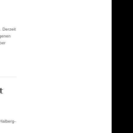
 Derzeit
ngenen
ber
t
Halberg-