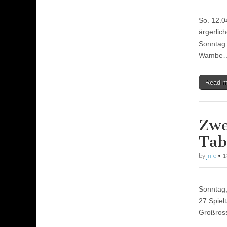
So. 12.0
ärgerlic
Sonntag 
Wambe
Read 
Zwe
Tab
by
Info
•
1
Sonntag,
27.Spiel
Großross