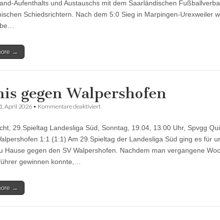
and-Aufenthalts und Austauschs mit dem Saarländischen Fußballverb
Video)
ischen Schiedsrichtern. Nach dem 5:0 Sieg in Marpingen-Urexweiler w
mbe…
more →
is gegen Walpershofen
für
1. April 2026
•
Kommentare deaktiviert
Remis
gegen
icht, 29.Spieltag Landesliga Süd, Sonntag, 19.04, 13:00 Uhr, Spvgg Qu
Walpershofen
alpershofen 1:1 (1:1) Am 29.Spieltag der Landesliga Süd ging es für u
u Hause gegen den SV Walpershofen. Nachdem man vergangene Wo
führer gewinnen konnte,…
more →