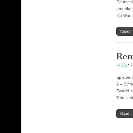
Deutschl
amerikan
die Wa
Read 
Rem
by
Info
•
2
Spielber
2 – SV W
Zwädd z
Tabellen
Read 