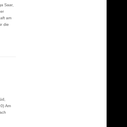
ga Saar,
der
haft am
r die
üd,
:0) Am
nach