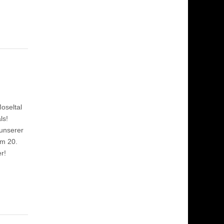
oseltal
ls!
 unserer
am 20.
r!