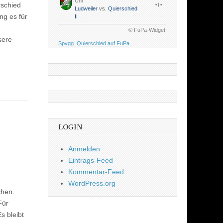
Uhr
rschied
-:-
Ludweiler
vs.
Quierschied
ng es für
II
© FuPa-Widget
sere
Spvgg. Quierschied auf FuPa
LOGIN
Anmelden
Eintrags-Feed
Kommentar-Feed
WordPress.org
chen.
Für
s bleibt