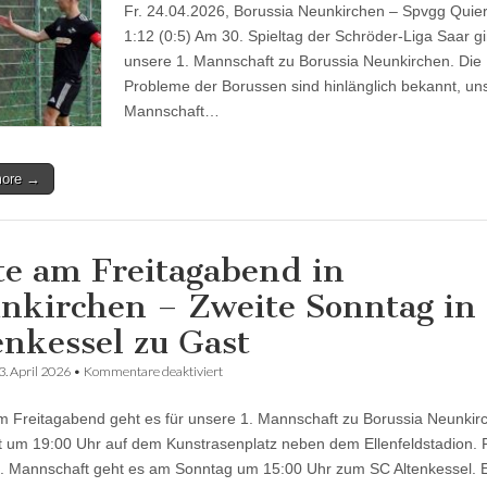
Tore
Fr. 24.04.2026, Borussia Neunkirchen – Spvgg Quie
in
1:12 (0:5) Am 30. Spieltag der Schröder-Liga Saar gi
Neunkirchen
(mit
unsere 1. Mannschaft zu Borussia Neunkirchen. Die
Video)
Probleme der Borussen sind hinlänglich bekannt, un
Mannschaft…
more →
te am Freitagabend in
nkirchen – Zweite Sonntag in
enkessel zu Gast
für
3. April 2026
•
Kommentare deaktiviert
Erste
am
 Freitagabend geht es für unsere 1. Mannschaft zu Borussia Neunkir
Freitagabend
in
ist um 19:00 Uhr auf dem Kunstrasenplatz neben dem Ellenfeldstadion. 
Neunkirchen
. Mannschaft geht es am Sonntag um 15:00 Uhr zum SC Altenkessel. E
–