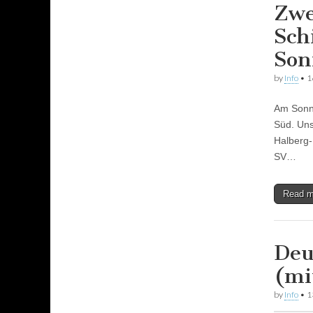
Zwe
Sch
Son
by
Info
•
1
Am Sonnt
Süd. Uns
Halberg-
SV…
Read 
Deu
(mi
by
Info
•
1