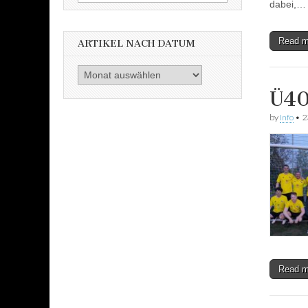
nach:
dabei,…
Read 
ARTIKEL NACH DATUM
Artikel
nach
Ü40
Datum
by
Info
•
2
Read 