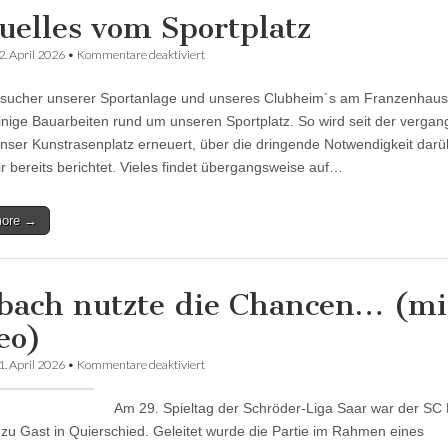
uelles vom Sportplatz
für
2. April 2026
•
Kommentare deaktiviert
Aktuelles
vom
sucher unserer Sportanlage und unseres Clubheim´s am Franzenhaus.
Sportplatz
einige Bauarbeiten rund um unseren Sportplatz. So wird seit der verga
ser Kunstrasenplatz erneuert, über die dringende Notwendigkeit darü
r bereits berichtet. Vieles findet übergangsweise auf…
more →
bach nutzte die Chancen… (mi
eo)
für
1. April 2026
•
Kommentare deaktiviert
Brebach
nutzte
Am 29. Spieltag der Schröder-Liga Saar war der SC 
die
Chancen…
zu Gast in Quierschied. Geleitet wurde die Partie im Rahmen eines
(mit