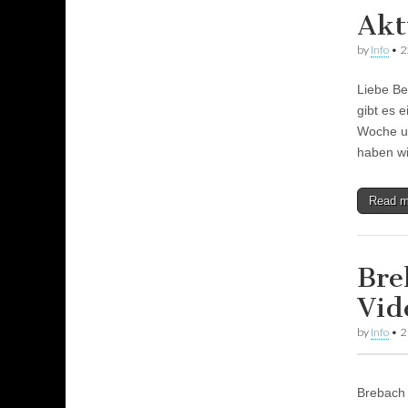
Akt
by
Info
•
2
Liebe Be
gibt es 
Woche un
haben wi
Read 
Bre
Vid
by
Info
•
2
Brebach 