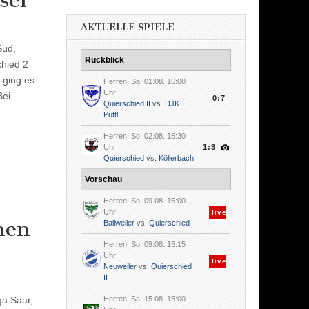
sel
AKTUELLE SPIELE
Süd,
Rückblick
chied 2
 ging es
Herren, Sa. 01.08. 16:00
Uhr
Bei
0:7
Quierschied II
vs.
DJK
…
Püttl.
Herren, So. 02.08. 15:30
Uhr
1:3
Quierschied
vs.
Köllerbach
Vorschau
Herren, So. 09.08. 15:00
Uhr
live
hen
Ballweiler
vs.
Quierschied
Herren, So. 09.08. 15:15
Uhr
live
Neuweiler
vs.
Quierschied
II
ga Saar,
Herren, Sa. 15.08. 15:00