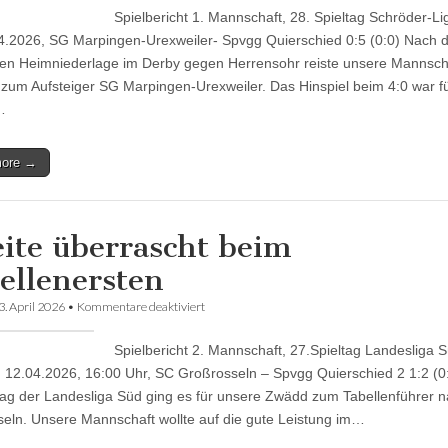
Auswärtssieg
Spielbericht 1. Mannschaft, 28. Spieltag Schröder-Li
in
Urexweiler
4.2026, SG Marpingen-Urexweiler- Spvgg Quierschied 0:5 (0:0) Nach 
(mit
hen Heimniederlage im Derby gegen Herrensohr reiste unsere Mannsc
Video)
zum Aufsteiger SG Marpingen-Urexweiler. Das Hinspiel beim 4:0 war fü
…
more →
ite überrascht beim
ellenersten
für
3. April 2026
•
Kommentare deaktiviert
Zweite
überrascht
Spielbericht 2. Mannschaft, 27.Spieltag Landesliga S
beim
Tabellenersten
 12.04.2026, 16:00 Uhr, SC Großrosseln – Spvgg Quierschied 2 1:2 (0
tag der Landesliga Süd ging es für unsere Zwädd zum Tabellenführer 
eln. Unsere Mannschaft wollte auf die gute Leistung im…