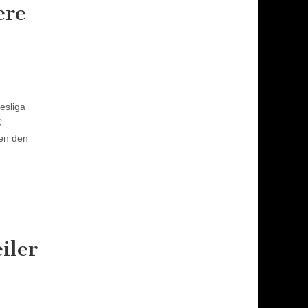
ere
esliga
C
gen den
iler