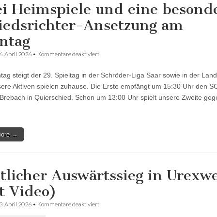
i Heimspiele und eine besond
iedsrichter-Ansetzung am
ntag
für
6. April 2026
•
Kommentare deaktiviert
Zwei
Heimspiele
ag steigt der 29. Spieltag in der Schröder-Liga Saar sowie in der Land
und
eine
ere Aktiven spielen zuhause. Die Erste empfängt um 15:30 Uhr den S
besondere
Brebach in Quierschied. Schon um 13:00 Uhr spielt unsere Zweite ge
Schiedsrichter-
Ansetzung
am
Sonntag
more →
tlicher Auswärtssieg in Urexwe
t Video)
für
3. April 2026
•
Kommentare deaktiviert
Deutlicher