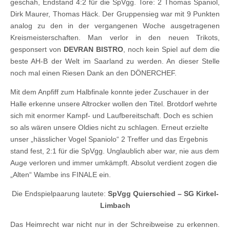
geschah, Endstand 4:2 für die SpVgg. Tore: 2 Thomas Spaniol,
Dirk Maurer, Thomas Häck. Der Gruppensieg war mit 9 Punkten
analog zu den in der vergangenen Woche ausgetragenen
Kreismeisterschaften. Man verlor in den neuen Trikots,
gesponsert von
DEVRAN BISTRO
, noch kein Spiel auf dem die
beste AH-B der Welt im Saarland zu werden. An dieser Stelle
noch mal einen Riesen Dank an den DÖNERCHEF.
Mit dem Anpfiff zum Halbfinale konnte jeder Zuschauer in der
Halle erkenne unsere Altrocker wollen den Titel. Brotdorf wehrte
sich mit enormer Kampf- und Laufbereitschaft. Doch es schien
so als wären unsere Oldies nicht zu schlagen. Erneut erzielte
unser „hässlicher Vogel Spaniolo“ 2 Treffer und das Ergebnis
stand fest, 2:1 für die SpVgg. Unglaublich aber war, nie aus dem
Auge verloren und immer umkämpft. Absolut verdient zogen die
„Alten“ Wambe ins FINALE ein.
Die Endspielpaarung lautete:
SpVgg Quierschied – SG Kirkel-
Limbach
Das Heimrecht war nicht nur in der Schreibweise zu erkennen.