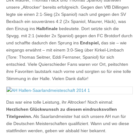
Dirk Maurer, Thomas Häck und Thomas Spaniol) starteten
unsere „Altrocker“ bereits erfolgreich. Gegen den VfB Dillingen
legte sie einen 2:1-Sieg (2x Spaniol) nach und gegen den SV
Bexbach ein souveränes 4:2 (2x Spaniol, Maurer, Häck), was
den Einzug ins
Halbfinale
bedeutete. Dort setzte sich die
Spvgg. mit 2:1 (wieder 2x Spaniol) gegen den FC Brotdorf durch
und schaffte dadurch den Sprung ins
Endspiel,
das sie – wie
eingangs erwähnt – mit einem 3:0-Sieg über Kirkel-Limbach
(Tore: Thomas Seitner, Eddi Fernsner, Spaniol) für sich
entschied. Viele Quierschieder Fans waren vor Ort, peitschten
ihre Favoriten lautstark nach vorne und sorgten so für eine tolle
Stimmung in der Halle. Vielen Dank dafür!
Das war eine tolle Leistung, ihr Altrocker! Noch einmal:
Herzlichen Glückwunsch zu diesem eindrucksvollen
Titelgewinn.
Als Saarlandmeister hat sich unsere AH nun für
die Deutschen Meisterschaften qualifiziert. Wann und wo diese
stattfinden werden, geben wir alsbald hier bekannt.