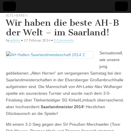
ALTE HERREN
Wir haben die beste AH-B
Spvgg.
Offizielle
Internetpräsenz
der Welt – im Saarland!
Quierschied
by
admin
•
17. Februar 2014
•
0 Comments
Sensationell,
wie unsere
jung
gebliebenen „Alten Herren“ am vergangenen Samstag bei den
Saarlandmeisterschaften in der Elversberger Großenbruchhalle
aufgetreten sind. Die Mannschaft von AH-Leiter Alex Wolfanger
spielte ein souveränes Turnier und wurde nach dem 3:0-
Finalsieg über Titelverteidiger SG Kirkel/Limbach überraschend,
aber hochverdient
Saarlandmeister 2014
! Herzlichen
Glückwunsch an die Spieler!
Mit einem 3:2-Sieg gegen den SV Preußen Merchweiler (Tore: