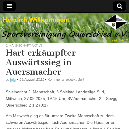
Spvgg.
Offizielle
Internetpräsenz
Quierschied
2. MANNSCHAFT
,
AKTIVE
Hart erkämpfter
Auswärtssieg in
Auersmacher
für
by
Info
•
28. August 2025
•
Kommentare deaktiviert
Hart
erkämpfter
Spielbericht 2. Mannschaft, 6.Spieltag Landesliga Süd,
Auswärtssieg
in
Mittwoch, 27.08.2025, 19:15 Uhr, SV Auersmacher 2 – Spvgg
Auersmacher
Quierschied 2 1:2 (0:1)
Am Mittwoch ging es für unsere Zweite Mannschaft zu dem
schweren Auswärtsspiel nach Auersmacher. Die Hausherren