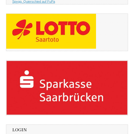
Spvgg. Quierschied auf FuPa
LOGIN