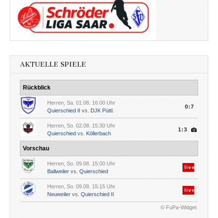
AKTUELLE SPIELE
Rückblick
Herren, Sa. 01.08. 16:00 Uhr
0:7
Quierschied II
vs.
DJK Püttl.
Herren, So. 02.08. 15:30 Uhr
1:3
Quierschied
vs.
Köllerbach
Vorschau
Herren, So. 09.08. 15:00 Uhr
live
Ballweiler
vs.
Quierschied
Herren, So. 09.08. 15:15 Uhr
live
Neuweiler
vs.
Quierschied II
© FuPa-Widget