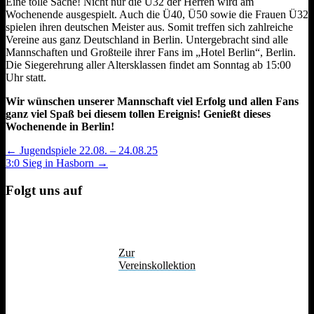
Eine tolle Sache! Nicht nur die Ü32 der Herren wird am
Wochenende ausgespielt. Auch die Ü40, Ü50 sowie die Frauen Ü32
spielen ihren deutschen Meister aus. Somit treffen sich zahlreiche
Vereine aus ganz Deutschland in Berlin. Untergebracht sind alle
Mannschaften und Großteile ihrer Fans im „Hotel Berlin“, Berlin.
Die Siegerehrung aller Altersklassen findet am Sonntag ab 15:00
Uhr statt.
Wir wünschen unserer Mannschaft viel Erfolg und allen Fans
ganz viel Spaß bei diesem tollen Ereignis! Genießt dieses
Wochenende in Berlin!
Post
← Jugendspiele 22.08. – 24.08.25
3:0 Sieg in Hasborn →
navigation
Folgt uns auf
Zur
Vereinskollektion