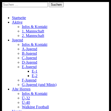
Suchen
nach:
Spvgg. Quierschied
Offizielle Internetpräsenz
Main
Skip
Startseite
to
Aktive
menu
content
Infos & Kontakt
1. Mannschaft
2. Mannschaft
Jugend
Infos & Kontakt
A-Jugend
B-Jugend
C-Jugend
D-Jugend
E-Jugend
E-1
E-2
F-Jugend
G-Jugend (und Minis)
Alte Herren
Infos & Kontakt
Ü-32
Ü-40
Walking Football