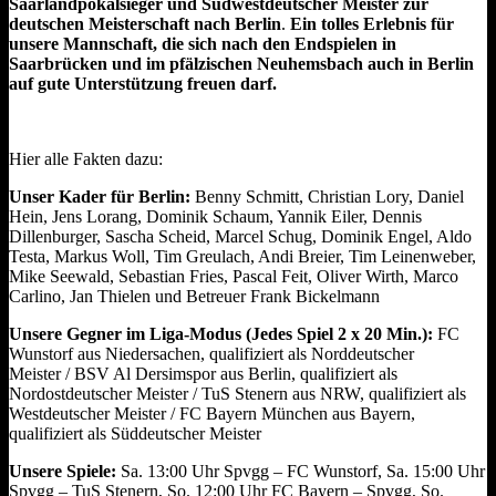
Saarlandpokalsieger und Südwestdeutscher Meister zur
Meisterschaft
deutschen Meisterschaft nach Berlin
.
Ein tolles Erlebnis für
am
unsere Mannschaft, die sich nach den Endspielen in
Wochenende
Saarbrücken und im pfälzischen Neuhemsbach auch in Berlin
in
auf gute Unterstützung freuen darf.
Berlin
Hier alle Fakten dazu:
Unser Kader für Berlin:
Benny Schmitt, Christian Lory, Daniel
Hein, Jens Lorang, Dominik Schaum, Yannik Eiler, Dennis
Dillenburger, Sascha Scheid, Marcel Schug, Dominik Engel, Aldo
Testa, Markus Woll, Tim Greulach, Andi Breier, Tim Leinenweber,
Mike Seewald, Sebastian Fries, Pascal Feit, Oliver Wirth, Marco
Carlino, Jan Thielen und Betreuer Frank Bickelmann
Unsere Gegner im Liga-Modus (Jedes Spiel 2 x 20 Min.):
FC
Wunstorf aus Niedersachen, qualifiziert als Norddeutscher
Meister / BSV Al Dersimspor aus Berlin, qualifiziert als
Nordostdeutscher Meister / TuS Stenern aus NRW, qualifiziert als
Westdeutscher Meister / FC Bayern München aus Bayern,
qualifiziert als Süddeutscher Meister
Unsere Spiele:
Sa. 13:00 Uhr Spvgg – FC Wunstorf, Sa. 15:00 Uhr
Spvgg – TuS Stenern, So. 12:00 Uhr FC Bayern – Spvgg, So.