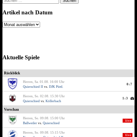
nach:
Artikel nach Datum
Artikel
nach
Datum
Aktuelle Spiele
Rückblick
Herren, Sa. 01.08. 16:00 Uhr
0:7
Quierschied II
vs.
DJK Püttl.
Herren, So. 02.08. 15:30 Uhr
1:3
Quierschied
vs.
Köllerbach
Vorschau
Herren, So. 09.08. 15:00 Uhr
live
Ballweiler
vs.
Quierschied
Herren, So. 09.08. 15:15 Uhr
live