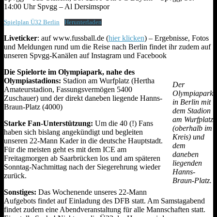
14:00 Uhr Spvgg – Al Dersimspor
Spielplan Ü32 Berlin
Herunterladen
Liveticker
: auf www.fussball.de (
hier klicken
) – Ergebnisse, Fotos
und Meldungen rund um die Reise nach Berlin findet ihr zudem auf
unseren Spvgg-Kanälen auf Instagram und Facebook
Die Spielorte im Olympiapark, nahe des
Olympiastadions:
Stadion am Wurfplatz (Hertha
Der
Amateurstadion, Fassungsvermögen 5400
Olympiapark
Zuschauer) und der direkt daneben liegende Hanns-
in Berlin mit
Braun-Platz (4000)
dem Stadion
am Wurfplatz
Starke Fan-Unterstützung:
Um die 40 (!) Fans
(oberhalb im
haben sich bislang angekündigt und begleiten
Kreis) und
unseren 22-Mann Kader in die deutsche Hauptstadt.
dem
Für die meisten geht es mit dem ICE am
daneben
Freitagmorgen ab Saarbrücken los und am späteren
liegenden
Sonntag-Nachmittag nach der Siegerehrung wieder
Hanns-
zurück.
Braun-Platz.
Sonstiges:
Das Wochenende unseres 22-Mann
Aufgebots findet auf Einladung des DFB statt. Am Samstagabend
findet zudem eine Abendveranstaltung für alle Mannschaften statt.