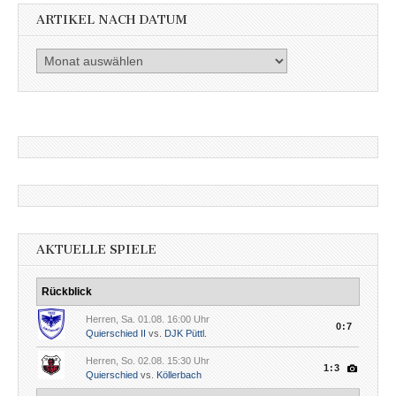
ARTIKEL NACH DATUM
Artikel
nach
Datum
AKTUELLE SPIELE
Rückblick
Herren, Sa. 01.08. 16:00 Uhr
0:7
Quierschied II
vs.
DJK Püttl.
Herren, So. 02.08. 15:30 Uhr
1:3
Quierschied
vs.
Köllerbach