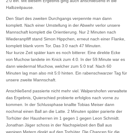
2:0 ein. Mit diesem Ergebnis ging auch anschließend in die
Halbzeitpause.
Den Start des zweiten Durchgangs verpennte man dann
komplett. Nach einer Umstellung in der Abwehr verlor unsere
Mannschaft komplett die Orientierung. Nur 2 Minuten nach
Wiederanpfiff stand Simon Hippchen, erneut nach einer Flanke,
komplett blank vorm Tor. Das 3:0 nach 47 Minuten.
Nur kurze Zeit später kam es noch bitterer. Eine direkte Ecke
von Muchow landete im Knick zum 4:0. In der 59.Minute war es
dann wiedermal Muchow, welcher zum 5:0 traf. Nach 60
Minuten lag man also mit 5:0 hinten. Ein rabenschwarzer Tag für
unsere zweite Mannschaft.
Anschließend passierte nicht mehr viel. Walpershofen verwaltete
das Ergebnis, Quierschied probierte erfolglos nach vorne zu
kommen. In der Schlussphase knallte Tobias Meiser dann
nochmal einen Ball an die Latte. 2 Minuten später parierte der
Torhüter der Hausherren im 1 gegen 1 gegen Leon Schmidt.
Jonathan Jäger schoss in der Nachspielzeit den Ball aus
wenigen Metern direkt auf den Torhüter. Die Chancen für die