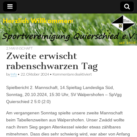
Spvgg.
Offizielle
Internetpräsenz
Quierschied
2. MANNSCHAFT
Zweite erwischt
rabenschwarzen Tag
für
by
Info
•
22. Oktober 2024
•
Kommentare deaktiviert
Zweite
erwischt
Spielbericht 2. Mannschaft, 14.Spieltag Landesliga Süd,
rabenschwarzen
Tag
Sonntag, 20.10.2024, 15:30 Uhr, SV Walpershofen – SpVgg
Quierschied 2 5:0 (2:0)
Am vergangenen Sonntag spielte unsere zweite Mannschaft
beim Tabellenzweiten aus Walpershofen. Unser Zwädd wollte
nach ihrem Sieg gegen Altenkessel wieder etwas zählbares
mitnehmen. Dass dies sehr schwierig wird, war aber von Anfang