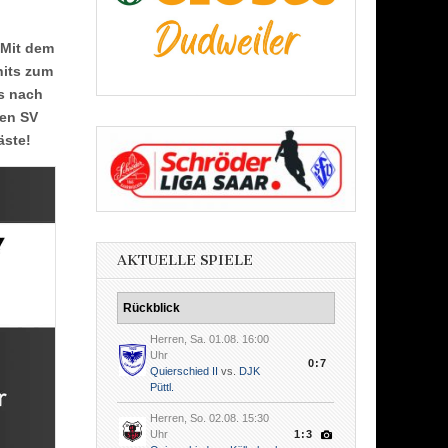
 Mit dem
hits zum
es nach
den SV
äste!
AKTUELLE SPIELE
Rückblick
Herren, Sa. 01.08. 16:00
Uhr
0:7
Quierschied II
vs.
DJK
Püttl.
Herren, So. 02.08. 15:30
Uhr
1:3