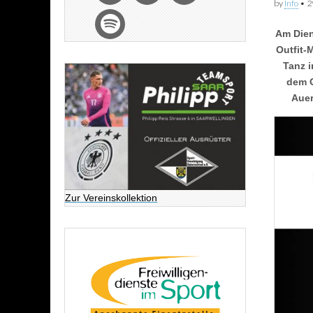
by
Info
•
2
Am Dien
Outfit-
Tanz i
dem O
Auer
Zur Vereinskollektion