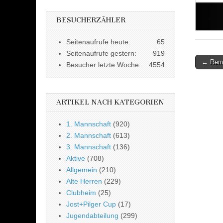
BESUCHERZÄHLER
Seitenaufrufe heute:
65
Seitenaufrufe gestern:
919
Post
← Remi
Besucher letzte Woche:
4554
naviga
ARTIKEL NACH KATEGORIEN
1. Mannschaft
(920)
2. Mannschaft
(613)
3. Mannschaft
(136)
Aktive
(708)
Allgemein
(210)
Alte Herren
(229)
Clubheim
(25)
Jost+Pilger Cup
(17)
Jugendabteilung
(299)