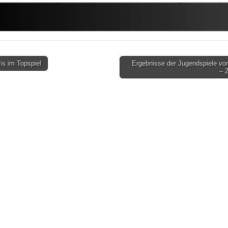
s im Topspiel
Ergebnisse der Jugendspiele vo
– 
tion