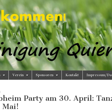
n
Verein
Sponsoren
Kontakt
Impressum/Dat
M
bheim Party am 30. April: Tan
 Mai!