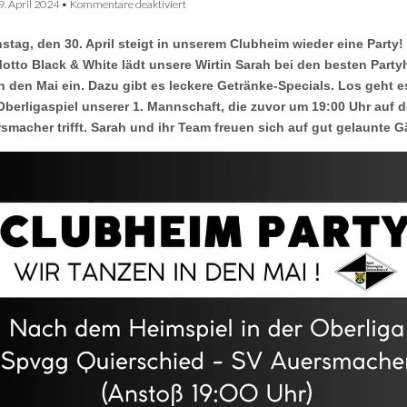
für
9. April 2024
•
Kommentare deaktiviert
Clubheim
Party
stag, den 30. April steigt in unserem Clubheim wieder eine Party!
am
30.
Motto Black & White lädt unsere Wirtin Sarah bei den besten Party
April:
n den Mai ein. Dazu gibt es leckere Getränke-Specials. Los geht 
Tanz
in
berligaspiel unserer 1. Mannschaft, die zuvor um 19:00 Uhr auf 
den
smacher trifft. Sarah und ihr Team freuen sich auf gut gelaunte G
Mai!