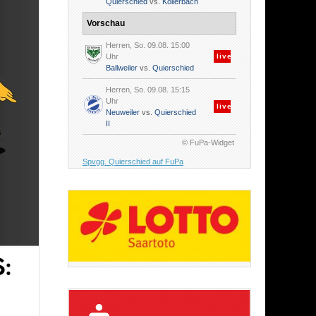
Quierschied
vs.
Köllerbach
Vorschau
Herren, So. 09.08. 15:00
Uhr
live
Ballweiler
vs.
Quierschied
Herren, So. 09.08. 15:15
Uhr
live
Neuweiler
vs.
Quierschied
II
© FuPa-Widget
Spvgg. Quierschied auf FuPa