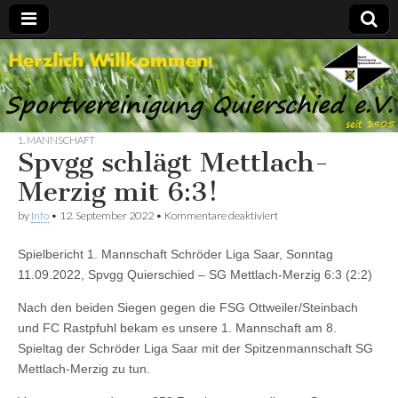
Spvgg.
Offizielle
Internetpräsenz
Quierschied
1. MANNSCHAFT
Spvgg schlägt Mettlach-
Merzig mit 6:3!
für
by
Info
•
12. September 2022
•
Kommentare deaktiviert
Spvgg
schlägt
Spielbericht 1. Mannschaft Schröder Liga Saar, Sonntag
Mettlach-
Merzig
11.09.2022, Spvgg Quierschied – SG Mettlach-Merzig 6:3 (2:2)
mit
6:3!
Nach den beiden Siegen gegen die FSG Ottweiler/Steinbach
und FC Rastpfuhl bekam es unsere 1. Mannschaft am 8.
Spieltag der Schröder Liga Saar mit der Spitzenmannschaft SG
Mettlach-Merzig zu tun.