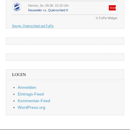
Herren, So. 09.08. 15:15 Uhr
live
Neuweiler
vs.
Quierschied II
© FuPa-Widget
Spvgg. Quierschied auf FuPa
LOGIN
Anmelden
Eintrags-Feed
Kommentar-Feed
WordPress.org