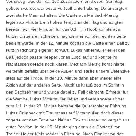
Vorneweg, was den ca. 250 Zuschauern an diesem Sonntag
geboten wurde, war beste Fußball-Unterhaltung. Dafür sorgten
zwei starke Mannschaften. Die Gäste aus Mettlach-Merzig
legten ab Minute 1 ein hohes Tempo an den Tag und sorgten
bereits nach vier Minuten für das 0:1. Tim Roob konnte aus
kurzer Distanz einschieben, nachdem er von der rechten Seite
bedient wurde. In der 12. Minute köpften die Gäste einen Ball zu
kurz in Richtung eigener Torwart, Lukas Mittermüller erlief den
Ball, jedoch passte Keeper Jonas Lucci auf und konnte im
Nachfassen gerade noch klären. Mettlach-Merzig kombinierte
weiterhin gefällig über beide Außen und stellte unsere Defensive
stets auf die Probe. In der 19. Minute dann aber wieder eine
Aktion auf der anderen Seite. Matthias Krauß zog im Sprint in
den Sechzehner und wurde dabei zu Fall gebracht. Elfmeter für
die Wambe. Lukas Mittermüller lief an und verwandelte sicher
zum 1:1. In der 23. Minute beinahe die Quierschieder Führung.
Lukas Grünbeck mit Traumpass auf Mittermüller, doch dieser
zögerte vor dem Tor einen kleinen Tick zu lange und vergab aus
guter Position. In der 35. Minute ging dann die Gästeelf von
Trainer Holger Klein wieder in Führung. Nach Flanke von der