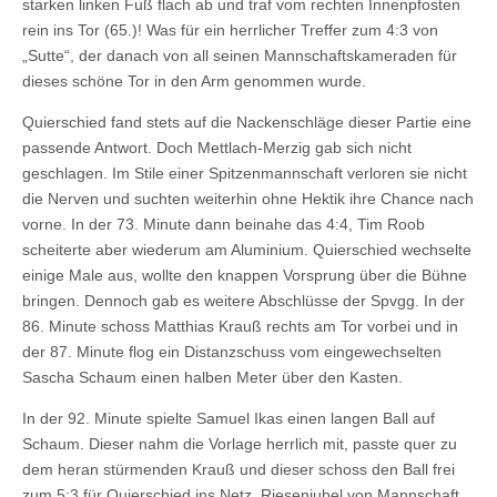
starken linken Fuß flach ab und traf vom rechten Innenpfosten
rein ins Tor (65.)! Was für ein herrlicher Treffer zum 4:3 von
„Sutte“, der danach von all seinen Mannschaftskameraden für
dieses schöne Tor in den Arm genommen wurde.
Quierschied fand stets auf die Nackenschläge dieser Partie eine
passende Antwort. Doch Mettlach-Merzig gab sich nicht
geschlagen. Im Stile einer Spitzenmannschaft verloren sie nicht
die Nerven und suchten weiterhin ohne Hektik ihre Chance nach
vorne. In der 73. Minute dann beinahe das 4:4, Tim Roob
scheiterte aber wiederum am Aluminium. Quierschied wechselte
einige Male aus, wollte den knappen Vorsprung über die Bühne
bringen. Dennoch gab es weitere Abschlüsse der Spvgg. In der
86. Minute schoss Matthias Krauß rechts am Tor vorbei und in
der 87. Minute flog ein Distanzschuss vom eingewechselten
Sascha Schaum einen halben Meter über den Kasten.
In der 92. Minute spielte Samuel Ikas einen langen Ball auf
Schaum. Dieser nahm die Vorlage herrlich mit, passte quer zu
dem heran stürmenden Krauß und dieser schoss den Ball frei
zum 5:3 für Quierschied ins Netz. Riesenjubel von Mannschaft