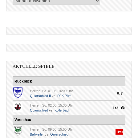
nach
Datum
AKTUELLE SPIELE
Rückblick
Herren, Sa. 01.08. 16:00 Uhr
0:7
Quierschied II
vs.
DJK Püttl.
Herren, So. 02.08. 15:30 Uhr
1:3
Quierschied
vs.
Köllerbach
Vorschau
Herren, So. 09.08. 15:00 Uhr
live
Ballweiler
vs.
Quierschied