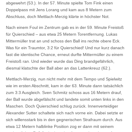
abgewehrt (53.). In der 57. Minute spielte Tom Fink einen
Doppelpass mit Jens Lorang und kam aus 8 Metern zum
Abschluss, doch Mettlach-Merzig klärte in höchster Not.
Nach einem Foul im Zentrum gab es in der 59. Minute Freistoß
für Quierschied – aus etwa 25 Metern Torentfernung. Lukas
Mittermüller trat an und schoss den Ball ins rechte obere Eck.
Was für ein Traumtor, 3:2 für Quierschied! Und nur kurz danach
fast die identische Chance, erneut durfte Mittermüller zu einem
Freistoß ran. Und wieder wurde das Ding brandgefährlich,
diesmal klatschte der Ball aber an das Lattenkreuz (62.).
Mettlach-Merzig, nun nicht mehr mit dem Tempo und Spielwitz
wie im ersten Abschnitt, kam in der 63. Minute dann tatsächlich
zum 3:3 Ausgleich. Sven Schmitz schoss aus 16 Metern drauf,
der Ball wurde abgefälscht und landete somit unten links in den
Maschen. Doch Quierschied schlug zurück. Innenverteidiger
Alexander Sutter schaltete sich nach vorne ein. Dabei setzte er
sich willensstark bis in den gegnerischen Strafraum durch. Aus
etwa 12 Metern halblinke Position zog er dann mit seinem