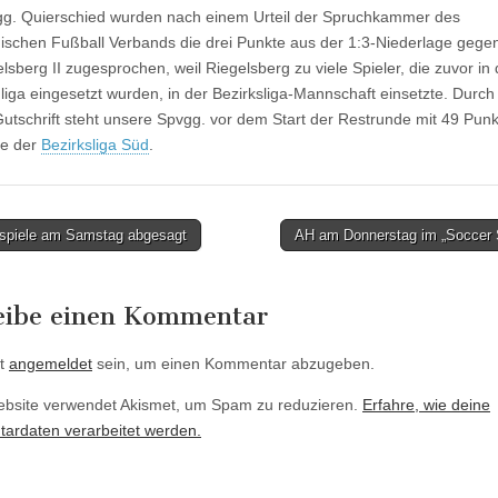
g. Quierschied wurden nach einem Urteil der Spruchkammer des
ischen Fußball Verbands die drei Punkte aus der 1:3-Niederlage gege
lsberg II zugesprochen, weil Riegelsberg zu viele Spieler, die zuvor in 
liga eingesetzt wurden, in der Bezirksliga-Mannschaft einsetzte. Durch 
utschrift steht unsere Spvgg. vor dem Start der Restrunde mit 49 Pun
ze der
Bezirksliga Süd
.
spiele am Samstag abgesagt
AH am Donnerstag im „Soccer 
tion
eibe einen Kommentar
t
angemeldet
sein, um einen Kommentar abzugeben.
bsite verwendet Akismet, um Spam zu reduzieren.
Erfahre, wie deine
rdaten verarbeitet werden.