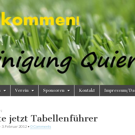
n
Verein
Sponsoren
Kontakt
Impressum/Dat
N
te jetzt Tabellenführer
•
3. Februar 2012
•
0 Comments