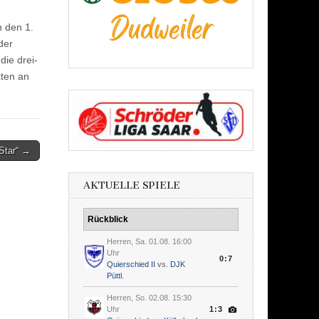
n den 1.
der
die drei-
kten an
Star“ →
AKTUELLE SPIELE
Rückblick
Herren, Sa. 01.08. 16:00
Uhr
0:7
Quierschied II
vs.
DJK
Püttl.
Herren, So. 02.08. 15:30
Uhr
1:3