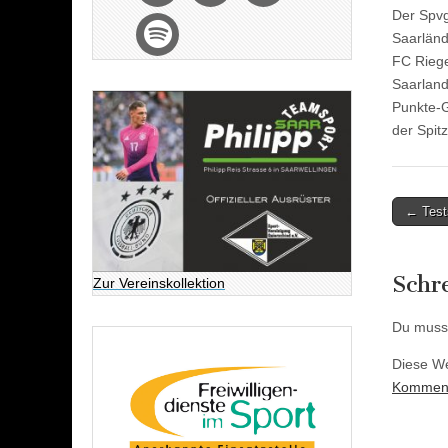
Der Spvg
Saarländ
FC Riege
Saarland
Punkte-G
der Spit
Post
← Test
naviga
Schr
Zur Vereinskollektion
Du muss
Diese We
Kommenta