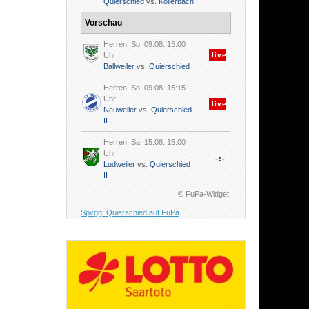
Quierschied
vs.
Köllerbach
Vorschau
Herren, So. 09.08. 15:00
Uhr
live
Ballweiler
vs.
Quierschied
Herren, So. 09.08. 15:15
Uhr
live
Neuweiler
vs.
Quierschied
II
Herren, Sa. 15.08. 15:00
Uhr
-:-
Ludweiler
vs.
Quierschied
II
© FuPa-Widget
Spvgg. Quierschied auf FuPa