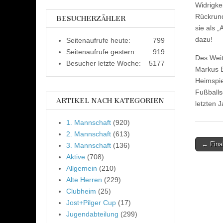
Widrigke
Rückrund
BESUCHERZÄHLER
sie als „
dazu!
Seitenaufrufe heute:
799
Seitenaufrufe gestern:
919
Des Weit
Besucher letzte Woche:
5177
Markus B
Heimspiel
Fußballs
ARTIKEL NACH KATEGORIEN
letzten J
1. Mannschaft
(920)
2. Mannschaft
(613)
Post
← Fina
3. Mannschaft
(136)
naviga
Aktive
(708)
Allgemein
(210)
Alte Herren
(229)
Clubheim
(25)
Jost+Pilger Cup
(17)
Jugendabteilung
(299)