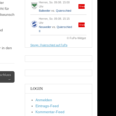
der
Herren, So. 09.08. 15:00
Uhr
live
ht für
Ballweiler
vs.
Quierschied
ückwunsch
Herren, So. 09.08. 15:15
Uhr
live
Neuweiler
vs.
Quierschied
nd
II
© FuPa-Widget
Spvgg. Quierschied auf FuPa
r in den
schluss
→
LOGIN
Anmelden
Eintrags-Feed
Kommentar-Feed