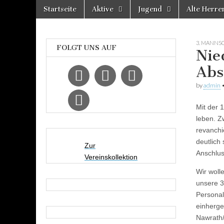
Skip
Main
Startseite
Aktive
Jugend
Alte Herre
to
Spvgg.
menu
Offizielle
content
Internetpräsenz
Quierschied
3. MANNS
FOLGT UNS AUF
Nie
Abs
by
admin
Mit der 
leben. Z
revanchi
deutlich
Zur
Anschlus
Vereinskollektion
Wir woll
unsere 3
Personal
einherge
Nawrath/