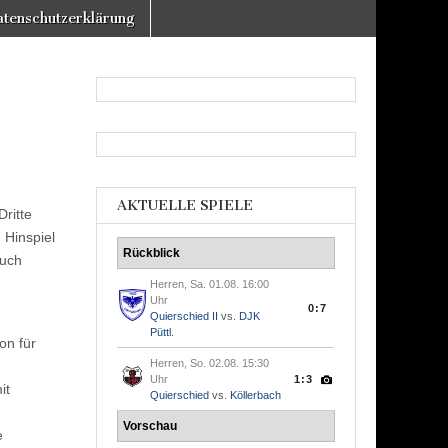
tenschutzerklärung
AKTUELLE SPIELE
ritte
 Hinspiel
Rückblick
auch
Herren, Sa. 01.08. 16:00
Uhr
0:7
Quierschied II
vs.
DJK
Püttl.
on für
Herren, So. 02.08. 15:30
Uhr
1:3
it
Quierschied
vs.
Köllerbach
Vorschau
e