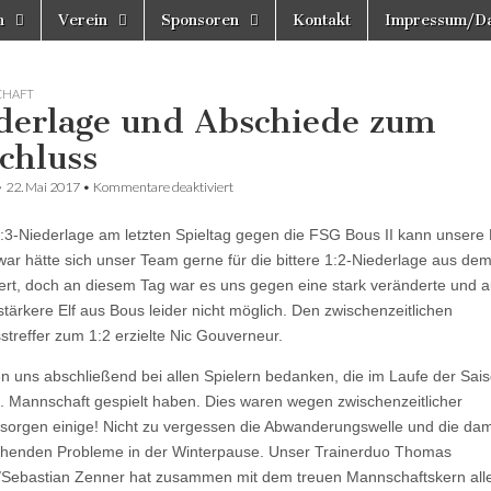
n
Verein
Sponsoren
Kontakt
Impressum/Da
CHAFT
derlage und Abschiede zum
chluss
für
•
22. Mai 2017
•
Kommentare deaktiviert
Niederlage
und
1:3-Niederlage am letzten Spieltag gegen die FSG Bous II kann unsere D
Abschiede
zum
war hätte sich unser Team gerne für die bittere 1:2-Niederlage aus dem
Abschluss
ert, doch an diesem Tag war es uns gegen eine stark veränderte und 
 stärkere Elf aus Bous leider nicht möglich. Den zwischenzeitlichen
streffer zum 1:2 erzielte Nic Gouverneur.
en uns abschließend bei allen Spielern bedanken, die im Laufe der Sais
. Mannschaft gespielt haben. Dies waren wegen zwischenzeitlicher
sorgen einige! Nicht zu vergessen die Abwanderungswelle und die dam
henden Probleme in der Winterpause. Unser Trainerduo Thomas
Sebastian Zenner hat zusammen mit dem treuen Mannschaftskern all