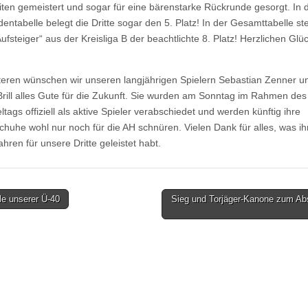
iten gemeistert und sogar für eine bärenstarke Rückrunde gesorgt. In 
entabelle belegt die Dritte sogar den 5. Platz! In der Gesamttabelle ste
Aufsteiger“ aus der Kreisliga B der beachtlichte 8. Platz! Herzlichen Gl
eren wünschen wir unseren langjährigen Spielern Sebastian Zenner u
rill alles Gute für die Zukunft. Sie wurden am Sonntag im Rahmen des
tags offiziell als aktive Spieler verabschiedet und werden künftig ihre
chuhe wohl nur noch für die AH schnüren. Vielen Dank für alles, was ih
ahren für unsere Dritte geleistet habt.
le unserer Ü-40
Sieg und Torjäger-Kanone zum Ab
tion