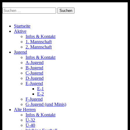
Suchen
nach:
Spvgg. Quierschied
Offizielle Internetpräsenz
Main
Skip
Startseite
to
Aktive
menu
content
Infos & Kontakt
1. Mannschaft
2. Mannschaft
Jugend
Infos & Kontakt
A-Jugend
B-Jugend
C-Jugend
D-Jugend
E-Jugend
E-1
E-2
F-Jugend
G-Jugend (und Minis)
Alte Herren
Infos & Kontakt
Ü-32
Ü-40