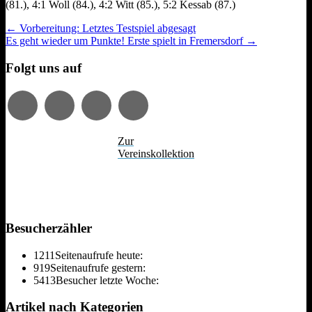
(81.), 4:1 Woll (84.), 4:2 Witt (85.), 5:2 Kessab (87.)
Post
← Vorbereitung: Letztes Testspiel abgesagt
Es geht wieder um Punkte! Erste spielt in Fremersdorf →
navigation
Folgt uns auf
Zur
Vereinskollektion
Besucherzähler
1211
Seitenaufrufe heute:
919
Seitenaufrufe gestern:
5413
Besucher letzte Woche:
Artikel nach Kategorien