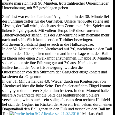
musste man sich nach 90 Minuten, trotz zahlreicher Quierschieder
Unterstützung, mit 5:2 geschlagen geben.
Zunächst war es eine Partie auf Augenhöhe. In der 38. Minute fiel
der Führungstreffer für die Gastgeber. Unsere 4er-Kette spielte auf
Abseits, der Ball wird jedoch aus dem Zentrum auf den Spieler am
linken Flügel gepasst. Mit vollem Tempo ließ dieser unseren
Außenverteidiger stehen, aus der Abwehrreihe kam niemand mehr
nach und schließlich konnte er den Torhüter bezwingen.
Mit diesem Spielstand ging es auch in die Halbzeitpause.
In der 62. Minute erhöhte Altenkessel auf 2:0, nachdem sie den Ball
rund um den 16er spielten und niemand in der Lage war, den Ball
zu klären oder einen Zweikampf anzunehmen. Knappe 10 Minuten
später bauten sie ihre Führung gar auf 3:0 aus. Nach einem
Ballverlust in der Vorwärtsbewegung, wurden die
Quierschieder von den Stürmern der Gastgeber ausgekontert und
kassierten das Gegentor.
In der 81. Minute fiel das 4:0. Wieder durch ein Konterspiel von
Altenkessel über die linke Seite. Der Spieler auf dem Flügel konnte
sich gegen drei unserer Spieler durchsetzen. In dem Moment hatte
unsere Abwehrkette auf die Seite des ballführenden Spielers
verschoben, wie es auch sein sollte, aber aus dem rechten Halbfeld
lief sich der Gegner im Rücken der Abwehr frei, bekam durch einen
Diagonalball den Ball genau in den Fuß und versenkte den Ball im
Tor.
Markus Woll