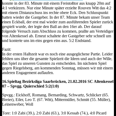
konnte in der 83. Minute mit einem Freistoßtor aus knapp 20m auf
4:1 verkürzen. Nur eine Minute später erzielte Rouven Witt das 4:2
mit einem Distanzschuss ins rechte obere Eck. Den Schlusspunkt
hatten wieder die Gastgeber. In der 87. Minute bekam unser Team
einen Eckball, der erst mal wieder zum ausführenden Spieler zurück
gespielt wurde, der legte den Ball an den 16er ab. Der darauf
folgende Versuch zum Abschluss zu kommen, prallte am Verteidiger
von Altenkessel ab. Erneut schaltete der Gastgeber sehr schnell um
und konterte uns im eins gegen eins aus. 5:2 Endstand.
Fazit:
In der ersten Halbzeit war es noch eine ausgeglichene Partie. Leider
fehlten uns über die gesamte Spielzeit die Ideen und auch der Wille,
das Spiel zu unseren Gunsten zu entscheiden. Im nächsten Spiel
gegen Riegelsberg, am kommenden Sonntag, müssen wir mit einem
anderen Engagement auflaufen.
16.Spieltag Bezirksliga Saarbrücken, 21.02.2016 SC Altenkessel
07 – Spvgg. Quierschied 5:2(1:0)
Spvgg.: Eickhoff, Romang, Bernarding, Schwartz, Schlicker (65.
Breier), Eiler, Leo T. (67. Witt), Mittermüller, Schmitt (55. Müller),
Leinenweber, Woll
Tore: 1:0 Zabi (39.), 2:0 Zabi (63.), 3:0 Kessab (74.), 4:0 Picard