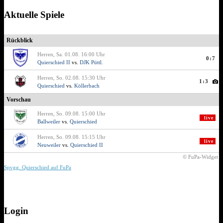
Aktuelle Spiele
Rückblick
Herren, Sa. 01.08. 16:00 Uhr
0:7
Quierschied II
vs.
DJK Püttl.
Herren, So. 02.08. 15:30 Uhr
1:3
Quierschied
vs.
Köllerbach
Vorschau
Herren, So. 09.08. 15:00 Uhr
live
Ballweiler
vs.
Quierschied
Herren, So. 09.08. 15:15 Uhr
live
Neuweiler
vs.
Quierschied II
© FuPa-Widget
Spvgg. Quierschied auf FuPa
Login