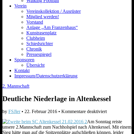
Walking Football
Verein
Vereinskollektion / Ausrüster
Mitglied werden!
Vorstand
Anlage „Am Franzenhaus“
Kunstrasenplatz
Clubheim
Schiedsrichter
Chronik
Pressespiegel
Sponsoren
Übersicht
Kontakt
Impressum/Datenschutzerklärung
2. Mannschaft
Deutliche Niederlage in Altenkessel
für
by
FSJler
•
22. Februar 2016
•
Kommentare deaktiviert
Deutliche
Am Sonntag reiste
Niederlage
unsere 2.Mannschaft zum Nachholspiel nach Altenkessel. Mit einem
in
Sieg hätte man auf die Spitzenplätze aufschließen können, leider
Altenkessel