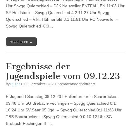
Jugendspiele
vom
Uhr Spvgg Quierschied – DJK Neuweiler ENTFALLEN 11:03 Uhr
15.03
SF Heidstock – Spvgg Quierschied 4:2 11:27 Uhr Spvgg
–
19.03.24
Quierschied – Vikt. Hühnerfeld 3:1 11:51 Uhr FC Neuweiler –
Spvgg Quierschied 0:0…
Read more →
Ergebnisse der
Jugendspiele vom 09.12.23
für
by
FSJler
•
11. Dezember 2023
•
Kommentare deaktiviert
Ergebnisse
der
F-Jugend I Samstag 09.12.23 I Hallenturnier in Saarbrücken
Jugendspiele
vom
09:48 Uhr SG Brebach-Fechingen – Spvgg Quierschied 0:1
09.12.23
10:24 Uhr SV Saar 05 Jgd. – Spvgg Quierschied 0:1 11:36 Uhr
TBS Saarbrücken – Spvgg Quierschied 0:0 10:12 Uhr SG
Brebach-Fechingen II –…