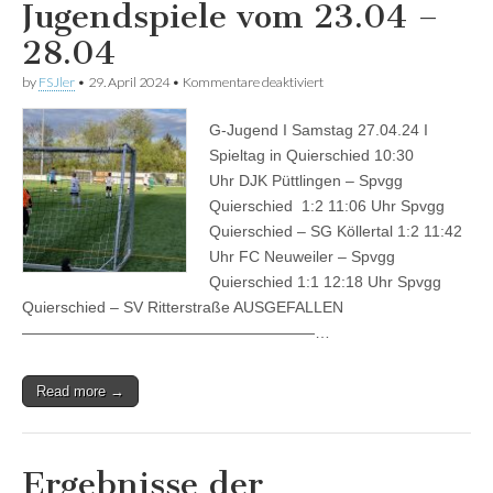
Jugendspiele vom 23.04 –
28.04
für
by
FSJler
•
29. April 2024
•
Kommentare deaktiviert
Ergebnisse
der
G-Jugend I Samstag 27.04.24 I
Jugendspiele
vom
Spieltag in Quierschied 10:30
23.04
Uhr DJK Püttlingen – Spvgg
–
28.04
Quierschied 1:2 11:06 Uhr Spvgg
Quierschied – SG Köllertal 1:2 11:42
Uhr FC Neuweiler – Spvgg
Quierschied 1:1 12:18 Uhr Spvgg
Quierschied – SV Ritterstraße AUSGEFALLEN
———————————————————…
Read more →
Ergebnisse der