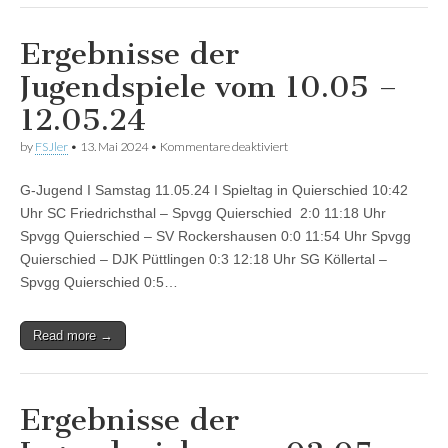
Ergebnisse der
Jugendspiele vom 10.05 –
12.05.24
für
by
FSJler
•
13. Mai 2024
•
Kommentare deaktiviert
Ergebnisse
der
G-Jugend I Samstag 11.05.24 I Spieltag in Quierschied 10:42
Jugendspiele
vom
Uhr SC Friedrichsthal – Spvgg Quierschied 2:0 11:18 Uhr
10.05
Spvgg Quierschied – SV Rockershausen 0:0 11:54 Uhr Spvgg
–
12.05.24
Quierschied – DJK Püttlingen 0:3 12:18 Uhr SG Köllertal –
Spvgg Quierschied 0:5…
Read more →
Ergebnisse der