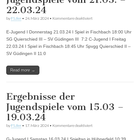
22.03.24
für
by
FSJler
•
24. März 2024
•
Kommentare deaktiviert
Ergebnisse
der
E-Jugend I Donnerstag 21.03.24 I Spiel in Fischbach 18:00 Uhr
Jugendspiele
vom
SG Quierschied III – SV Güdingen III 7:2 C-Jugend I Freitag
21.03.
22.03.24 I Spiel in Fischbach 18:45 Uhr Spvgg Quierschied II –
–
22.03.24
SV Güdingen II 11:0
Read more →
Ergebnisse der
Jugendspiele vom 15.03 –
19.03.24
für
by
FSJler
•
17. März 2024
•
Kommentare deaktiviert
Ergebnisse
der
G-Jugend I Samstag 16.03.24 I Spieltag in Hühnerfeld 10:39