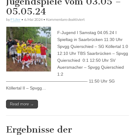
Jugendspiele vom 03.05 –
05.05.24
für
by
FSJler
•
6. Mai 2024
•
Kommentare deaktiviert
Ergebnisse
der
F-Jugend I Samstag 04.05.24 I
Jugendspiele
vom
Spieltag in Saarbrücken 11:30 Uhr
03.05
Spvgg Quierschied – SG Köllertal 1:0
–
05.05.24
12:10 Uhr TBS Saarbrücken – Spvgg
Quierschied 0:1 12:50 Uhr SV
Auersmacher – Spvgg Quierschied
1:2
———————————————————- 11:50 Uhr SG
Köllertal II – Spvgg…
Read more →
Ergebnisse der