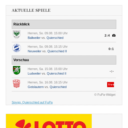
AKTUELLE SPIELE
Rückblick
Herren, So. 09.08. 15:00 Uhr
2:4
Ballweiler
vs.
Quierschied
Herren, So. 09.08. 15:15 Uhr
0:1
Neuweiler
vs.
Quierschied II
Vorschau
Herren, Sa. 15.08. 15:00 Uhr
-:-
Ludweiler
vs.
Quierschied II
Herren, So. 16.08. 16:15 Uhr
live
Geislautern
vs.
Quierschied
© FuPa-Widget
Spvgg. Quierschied auf FuPa