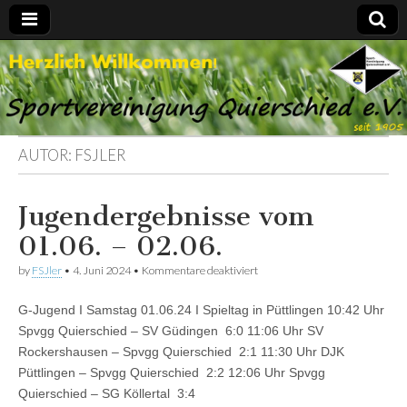
Spvgg.
Offizielle
Internetpräsenz
Quierschied
AUTOR:
FSJLER
Jugendergebnisse vom
01.06. – 02.06.
für
by
FSJler
•
4. Juni 2024
•
Kommentare deaktiviert
Jugendergebnisse
vom
G-Jugend I Samstag 01.06.24 I Spieltag in Püttlingen 10:42 Uhr
01.06.
–
Spvgg Quierschied – SV Güdingen 6:0 11:06 Uhr SV
02.06.
Rockershausen – Spvgg Quierschied 2:1 11:30 Uhr DJK
Püttlingen – Spvgg Quierschied 2:2 12:06 Uhr Spvgg
Quierschied – SG Köllertal 3:4