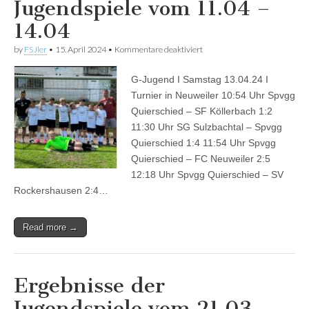
Jugendspiele vom 11.04 –
14.04
für
by
FSJler
•
15. April 2024
•
Kommentare deaktiviert
Ergebnisse
der
G-Jugend I Samstag 13.04.24 I
Jugendspiele
vom
Turnier in Neuweiler 10:54 Uhr Spvgg
11.04
Quierschied – SF Köllerbach 1:2
–
14.04
11:30 Uhr SG Sulzbachtal – Spvgg
Quierschied 1:4 11:54 Uhr Spvgg
Quierschied – FC Neuweiler 2:5
12:18 Uhr Spvgg Quierschied – SV
Rockershausen 2:4…
Read more →
Ergebnisse der
Jugendspiele vom 21.03. –