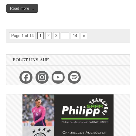
Read more →
Page 1 of 14
1
2
3
…
14
»
FOLGT UNS AUF