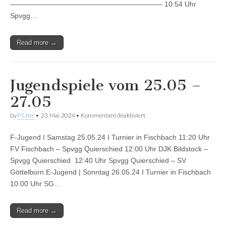
—————————————————————– 10:54 Uhr
Spvgg…
Read more →
Jugendspiele vom 25.05 –
27.05
für
by
FSJler
•
23. Mai 2024
•
Kommentare deaktiviert
Jugendspiele
vom
F-Jugend I Samstag 25.05.24 I Turnier in Fischbach 11:20 Uhr
25.05
–
FV Fischbach – Spvgg Quierschied 12:00 Uhr DJK Bildstock –
27.05
Spvgg Quierschied 12:40 Uhr Spvgg Quierschied – SV
Göttelborn E-Jugend | Sonntag 26.05.24 I Turnier in Fischbach
10:00 Uhr SG…
Read more →