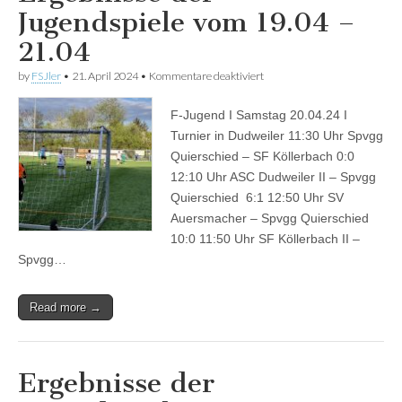
Jugendspiele vom 19.04 –
21.04
für
by
FSJler
•
21. April 2024
•
Kommentare deaktiviert
Ergebnisse
der
F-Jugend I Samstag 20.04.24 I
Jugendspiele
vom
Turnier in Dudweiler 11:30 Uhr Spvgg
19.04
Quierschied – SF Köllerbach 0:0
–
21.04
12:10 Uhr ASC Dudweiler II – Spvgg
Quierschied 6:1 12:50 Uhr SV
Auersmacher – Spvgg Quierschied
10:0 11:50 Uhr SF Köllerbach II –
Spvgg…
Read more →
Ergebnisse der