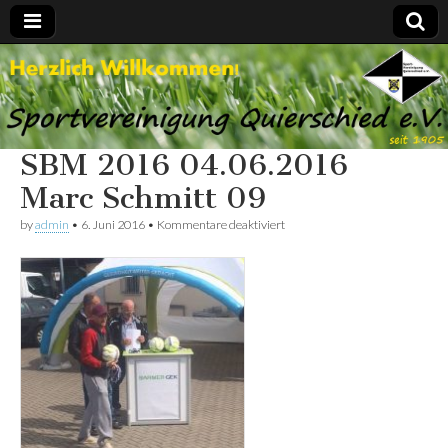
Spvgg.
Offizielle
Internetpräsenz
Quierschied
SBM 2016 04.06.2016
Marc Schmitt 09
für
by
admin
•
6. Juni 2016
•
Kommentare deaktiviert
SBM
2016
04.06.2016
Marc
Schmitt
09